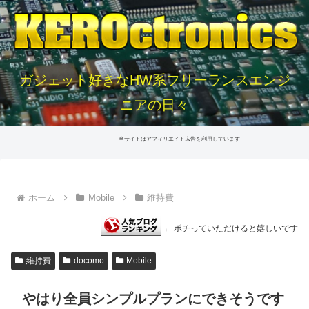
ガジェット好きなHW系フリーランスエンジ
ニアの日々
当サイトはアフィリエイト広告を利用しています
ホーム
Mobile
維持費
← ポチっていただけると嬉しいです
維持費
docomo
Mobile
やはり全員シンプルプランにできそうです