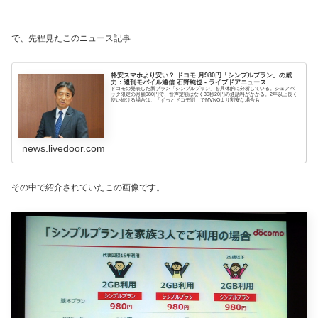
で、先程見たこのニュース記事
格安スマホより安い？ ドコモ 月980円「シンプルプラン」の威
力：週刊モバイル通信 石野純也 - ライブドアニュース
ドコモの発表した新プラン「シンプルプラン」を具体的に分析している。シェアパ
ック限定の月額980円で、音声定額はなく30秒20円の通話料がかかる。2年以上長く
使い続ける場合は、「ずっとドコモ割」でMVNOより割安な場合も
news.livedoor.com
その中で紹介されていたこの画像です。