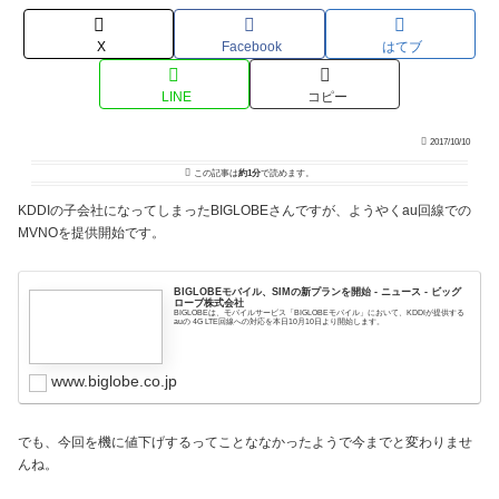
X
Facebook
はてブ
LINE
コピー
2017/10/10
この記事は
約1分
で読めます。
KDDIの子会社になってしまったBIGLOBEさんですが、ようやくau回線での
MVNOを提供開始です。
BIGLOBEモバイル、SIMの新プランを開始 - ニュース - ビッグ
ローブ株式会社
BIGLOBEは、モバイルサービス「BIGLOBEモバイル」において、KDDIが提供する
auの 4G LTE回線への対応を本日10月10日より開始します。
www.biglobe.co.jp
でも、今回を機に値下げするってことななかったようで今までと変わりませ
んね。