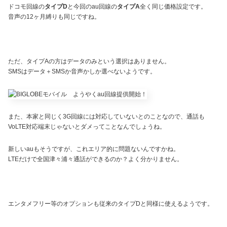
ドコモ回線の
タイプD
と今回のau回線の
タイプA
全く同じ価格設定です。
音声の12ヶ月縛りも同じですね。
ただ、タイプAの方はデータのみという選択はありません。
SMSはデータ＋SMSか音声かしか選べないようです。
また、本家と同じく3G回線には対応していないとのことなので、通話も
VoLTE対応端末じゃないとダメってことなんでしょうね。
新しいauもそうですが、これエリア的に問題ないんですかね。
LTEだけで全国津々浦々通話ができるのか？よく分かりません。
エンタメフリー等のオプションも従来のタイプDと同様に使えるようです。