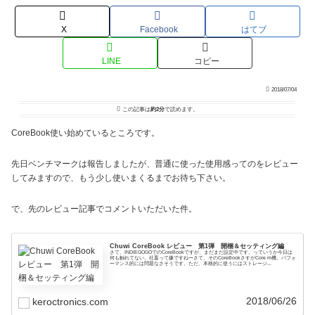
X
Facebook
はてブ
LINE
コピー
2018/07/04
この記事は
約2分
で読めます。
CoreBook使い始めているところです。
先日ベンチマークは報告しましたが、普通に使った使用感ってのをレビュー
してみますので、もう少し使いまくるまでお待ち下さい。
で、先のレビュー記事でコメントいただいた件。
Chuwi CoreBook レビュー 第1弾 開梱＆セッティング編
さて、INDIEGOGOでのCoreBookですが、まだまだ設定中です。っていうか今日は
何も触れてない。社畜って嫌ですねーさて、そのCoreBookさすがCore m機。パフォ
ーマンス的には問題なさそうです。ただ、本格的に使うにはストレージ...
2018/06/26
keroctronics.com