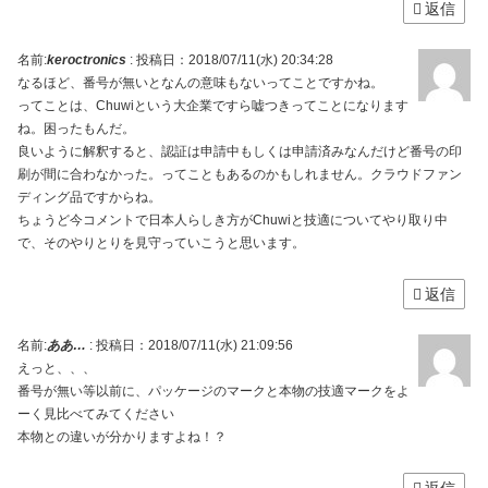
返信
名前:
keroctronics
:
投稿日：2018/07/11(水) 20:34:28
なるほど、番号が無いとなんの意味もないってことですかね。
ってことは、Chuwiという大企業ですら嘘つきってことになります
ね。困ったもんだ。
良いように解釈すると、認証は申請中もしくは申請済みなんだけど番号の印
刷が間に合わなかった。ってこともあるのかもしれません。クラウドファン
ディング品ですからね。
ちょうど今コメントで日本人らしき方がChuwiと技適についてやり取り中
で、そのやりとりを見守っていこうと思います。
返信
名前:
ああ…
:
投稿日：2018/07/11(水) 21:09:56
えっと、、、
番号が無い等以前に、パッケージのマークと本物の技適マークをよ
ーく見比べてみてください
本物との違いが分かりますよね！？
返信