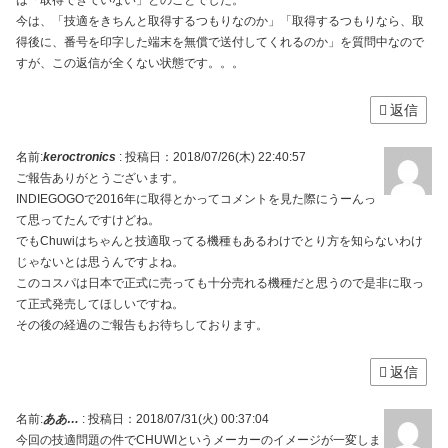
今は、「技適をきちんと取得するつもりなのか」「取得するつもりなら、取
得後に、番号を印字した端末を無償で送付してくれるのか」を質問中なので
すが、この返信が全くない状態です。。。
返信
名前:
keroctronics
:
投稿日：2018/07/26(木) 22:40:57
ご報告ありがとうございます。
INDIEGOGOで2016年に取得とかってコメントを見た際にうーんっ
て思ってたんですけどね。
でもChuwiはちゃんと技適取ってる機種もあるわけでとり方を知らないわけ
じゃないとは思うんですよね。
このコスパは日本で正式に売っても十分売れる機種だと思うので是非に取っ
て正式発売してほしいですね。
その後の経過のご報告もお待ちしております。
返信
名前:
ああ…
:
投稿日：2018/07/31(火) 00:37:04
今回の技適問題の件でCHUWIというメーカーのイメージが一変しま