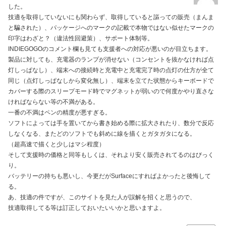
した。
技適を取得していないにも関わらず、取得していると謳っての販売（まんま
と騙された）、パッケージへのマークの記載で本物ではない似せたマークの
印字はわざと？（違法性回避策）、サポート体制等。
INDIEGOGOのコメント欄も見ても支援者への対応が悪いのが目立ちます。
製品に対しても、充電器のランプが消せない（コンセントを抜かなければ点
灯しっぱなし）、端末への接続時と充電中と充電完了時の点灯の仕方が全て
同じ（点灯しっぱなしから変化無し）、端末を立てた状態からキーボードで
カバーする際のスリープモード時でマグネットが弱いので何度かやり直さな
ければならない等の不満がある。
一番の不満はペンの精度が悪すぎる。
ソフトによっては手を置いてから書き始める際に拡大されたり、数分で反応
しなくなる、またどのソフトでも斜めに線を描くとガタガタになる。
（超高速で描くと少しはマシ程度）
そして支援時の価格と同等もしくは、それより安く販売されてるのはびっく
り。
バッテリーの持ちも悪いし、今更だがSurfaceにすればよかったと後悔して
る。
あ、技適の件ですが、このサイトを見た人が誤解を招くと思うので、
技適取得してる等は訂正しておいたいいかと思いますよ。