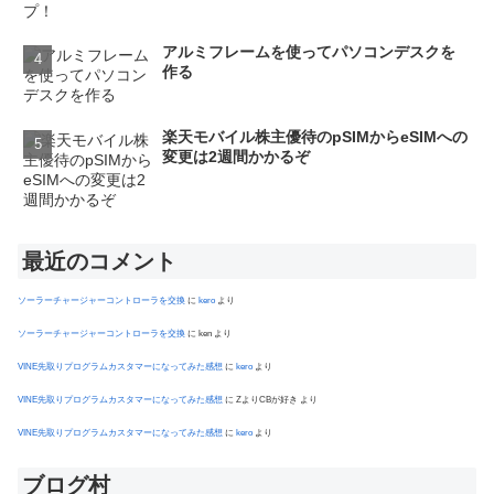
アルミフレームを使ってパソコンデスクを
作る
楽天モバイル株主優待のpSIMからeSIMへの
変更は2週間かかるぞ
最近のコメント
ソーラーチャージャーコントローラを交換
に
kero
より
ソーラーチャージャーコントローラを交換
に
ken
より
VINE先取りプログラムカスタマーになってみた感想
に
kero
より
VINE先取りプログラムカスタマーになってみた感想
に
ZよりCBが好き
より
VINE先取りプログラムカスタマーになってみた感想
に
kero
より
ブログ村