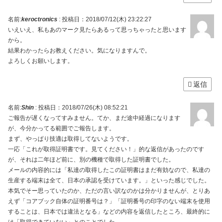
名前:
keroctronics
:
投稿日：2018/07/12(木) 23:22:27
いえいえ、私もあのマーク見たらあるって思っちゃったと思います
から。
結果わかったらお教えください。気になりますんで。
よろしくお願いします。
返信
名前:
Shin
:
投稿日：2018/07/26(木) 08:52:21
ご報告が遅くなってすみません。てか、まだ途中経過になります
が、今分かってる範囲でご報告します。
まず、やっぱり技適は取得してないようです。
一応「これが取得証明書です。見てください！」的な返信があったのです
が、それは二年ほど前に、別の機種で取得した証明書でした。
メールの内容的には「私達の取得したこの証明書はまだ有効なので、私達の
生産する端末は全て、日本の承認を受けています。」といった感じでした。
本気でそー思っていたのか、ただの言い訳なのかは分かりませんが、とりあ
えず「コアブック自体の証明番号は？」「証明番号の印字のない端末を使用
することは、日本では違法となる」などの内容を返信したところ、最終的に
は「取得できていない」とのことでした。