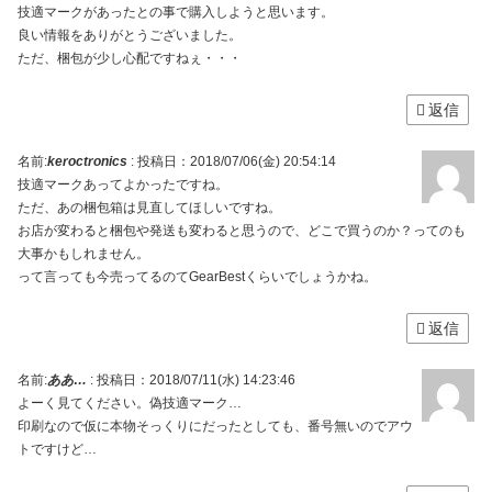
技適マークがあったとの事で購入しようと思います。
良い情報をありがとうございました。
ただ、梱包が少し心配ですねぇ・・・
返信
名前:
keroctronics
:
投稿日：2018/07/06(金) 20:54:14
技適マークあってよかったですね。
ただ、あの梱包箱は見直してほしいですね。
お店が変わると梱包や発送も変わると思うので、どこで買うのか？ってのも
大事かもしれません。
って言っても今売ってるのてGearBestくらいでしょうかね。
返信
名前:
ああ…
:
投稿日：2018/07/11(水) 14:23:46
よーく見てください。偽技適マーク…
印刷なので仮に本物そっくりにだったとしても、番号無いのでアウ
トですけど…