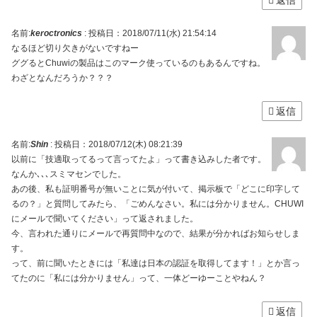
名前:
keroctronics
:
投稿日：2018/07/11(水) 21:54:14
なるほど切り欠きがないですねー
ググるとChuwiの製品はこのマーク使っているのもあるんですね。
わざとなんだろうか？？？
返信
名前:
Shin
:
投稿日：2018/07/12(木) 08:21:39
以前に「技適取ってるって言ってたよ」って書き込みした者です。
なんか､､､スミマセンでした。
あの後、私も証明番号が無いことに気が付いて、掲示板で「どこに印字して
るの？」と質問してみたら、「ごめんなさい。私には分かりません。CHUWI
にメールで聞いてください」って返されました。
今、言われた通りにメールで再質問中なので、結果が分かればお知らせしま
す。
って、前に聞いたときには「私達は日本の認証を取得してます！」とか言っ
てたのに「私には分かりません」って、一体どーゆーことやねん？
返信