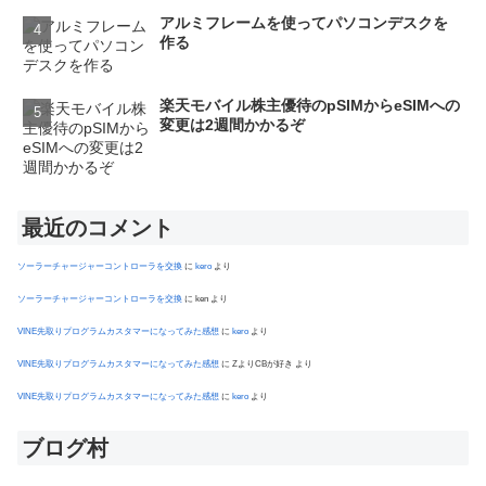
アルミフレームを使ってパソコンデスクを
作る
楽天モバイル株主優待のpSIMからeSIMへの
変更は2週間かかるぞ
最近のコメント
ソーラーチャージャーコントローラを交換
に
kero
より
ソーラーチャージャーコントローラを交換
に
ken
より
VINE先取りプログラムカスタマーになってみた感想
に
kero
より
VINE先取りプログラムカスタマーになってみた感想
に
ZよりCBが好き
より
VINE先取りプログラムカスタマーになってみた感想
に
kero
より
ブログ村