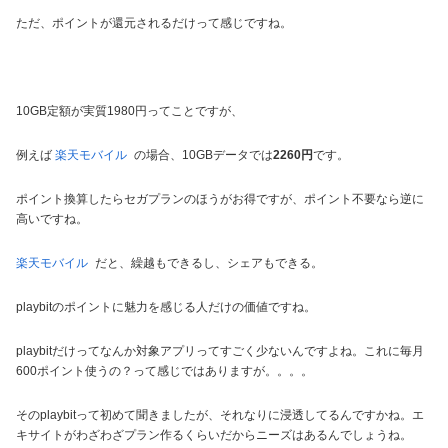
ただ、ポイントが還元されるだけって感じですね。
10GB定額が実質1980円ってことですが、
例えば
楽天モバイル
の場合、10GBデータでは
2260円
です。
ポイント換算したらセガプランのほうがお得ですが、ポイント不要なら逆に
高いですね。
楽天モバイル
だと、繰越もできるし、シェアもできる。
playbitのポイントに魅力を感じる人だけの価値ですね。
playbitだけってなんか対象アプリってすごく少ないんですよね。これに毎月
600ポイント使うの？って感じではありますが。。。。
そのplaybitって初めて聞きましたが、それなりに浸透してるんですかね。エ
キサイトがわざわざプラン作るくらいだからニーズはあるんでしょうね。