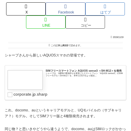
X
Facebook
はてブ
LINE
コピー
2019/11/19
この記事は
約2分
で読めます。
シャープさんから新しいAQUOSスマホの登場です。
SIMフリースマートフォン AQUOS sense3 ＜SH-M12＞を発売
シャープは、1週間の電池持ちを実現したスマートフォン「AQUOS sense3」のSIM
フリーモデル＜SH-M12＞を、本年11月27日より順次...
corporate.jp.sharp
これ、docomo、auというキャリアモデルと、UQモバイルの（サブキャリ
ア？）モデル。そしてSIMフリー版と4種類発売されます。
同じ物？と思いきやどうやら違うようで、docomo、auはSIMロックがかかっ