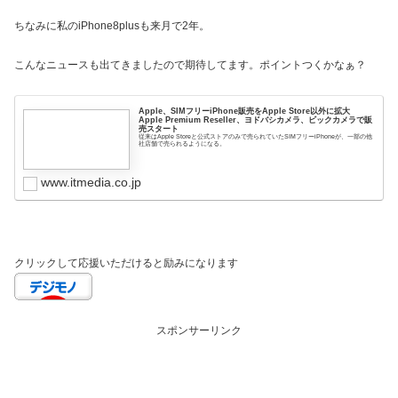
ちなみに私のiPhone8plusも来月で2年。
こんなニュースも出てきましたので期待してます。ポイントつくかなぁ？
Apple、SIMフリーiPhone販売をApple Store以外に拡大
Apple Premium Reseller、ヨドバシカメラ、ビックカメラで販
売スタート
従来はApple Storeと公式ストアのみで売られていたSIMフリーiPhoneが、一部の他
社店舗で売られるようになる。
www.itmedia.co.jp
クリックして応援いただけると励みになります
スポンサーリンク