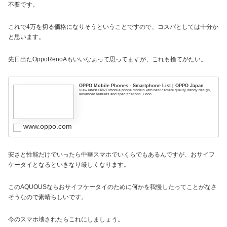
不要です。
これで4万を切る価格になりそうということですので、コスパとしては十分か
と思います。
先日出たOppoRenoAもいいなぁって思ってますが、これも捨てがたい。
OPPO Mobile Phones - Smartphone List | OPPO Japan
View latest OPPO mobile phone models with best camera quality, trendy design,
advanced features and specifications. Choo...
www.oppo.com
安さと性能だけでいったら中華スマホでいくらでもあるんですが、おサイフ
ケータイとなるといきなり厳しくなります。
このAQUOUSならおサイフケータイのために何かを我慢したってことがなさ
そうなので素晴らしいです。
今のスマホ壊されたらこれにしましょう。