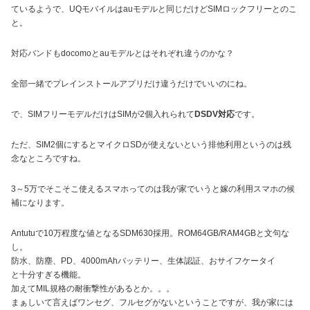
ているようで、UQモバイルはauモデルと同じだけどSIMロックフリーとのこ
と。
対応バンドもdocomoとauモデルとはそれぞれ違うのかな？
全部一緒でプレインストールアプリだけ違うだけでいいのにね。
で、SIMフリーモデルだけはSIMが2個入れられて
DSDV対応
です。
ただ、SIM2個にするとマイクロSDが使えないという排他利用というのは残
念なところですね。
3～5万でそこそこ使えるスマホってのは我が家でいうと嫁の利用スマホの候
補になります。
Antutuで10万程度な値となるSDM630採用。ROM64GB/RAM4GBと文句な
し。
防水、防塵、PD、4000mAhバッテリー、生体認証、おサイフケータイ
と十分すぎる機能。
加えてMIL規格の耐衝撃性があるとか。。。
まぁしいて言えばワンセグ、フルセグがないということですが、我が家には