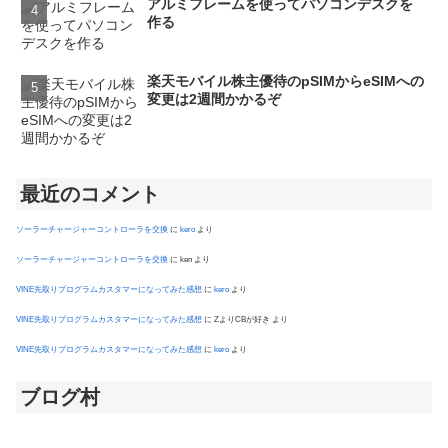
アルミフレームを使ってパソコンデスクを
作る
楽天モバイル株主優待のpSIMからeSIMへの
変更は2週間かかるぞ
最近のコメント
ソーラーチャージャーコントローラを交換
に
kero
より
ソーラーチャージャーコントローラを交換
に
ken
より
VINE先取りプログラムカスタマーになってみた感想
に
kero
より
VINE先取りプログラムカスタマーになってみた感想
に
ZよりCBが好き
より
VINE先取りプログラムカスタマーになってみた感想
に
kero
より
ブログ村