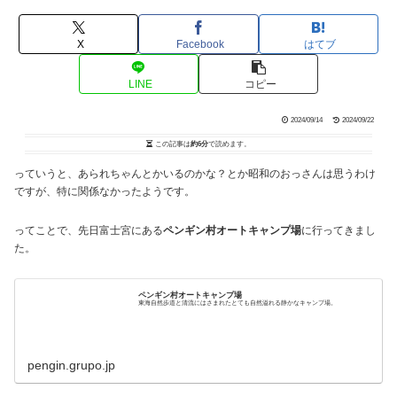
X
Facebook
はてブ
LINE
コピー
2024/09/14
2024/09/22
この記事は
約6分
で読めます。
っていうと、あられちゃんとかいるのかな？とか昭和のおっさんは思うわけ
ですが、特に関係なかったようです。
ってことで、先日富士宮にある
ペンギン村オートキャンプ場
に行ってきまし
た。
ペンギン村オートキャンプ場
東海自然歩道と清流にはさまれたとても自然溢れる静かなキャンプ場。
pengin.grupo.jp