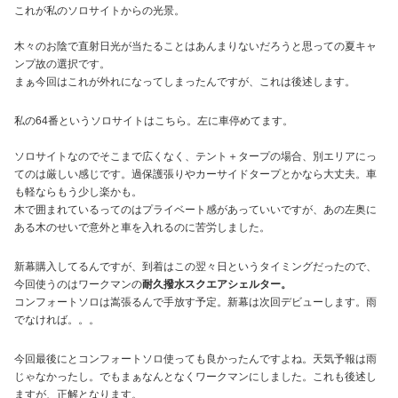
これが私のソロサイトからの光景。
木々のお陰で直射日光が当たることはあんまりないだろうと思っての夏キャ
ンプ故の選択です。
まぁ今回はこれが外れになってしまったんですが、これは後述します。
私の64番というソロサイトはこちら。左に車停めてます。
ソロサイトなのでそこまで広くなく、テント＋タープの場合、別エリアにっ
てのは厳しい感じです。過保護張りやカーサイドタープとかなら大丈夫。車
も軽ならもう少し楽かも。
木で囲まれているってのはプライベート感があっていいですが、あの左奥に
ある木のせいで意外と車を入れるのに苦労しました。
新幕購入してるんですが、到着はこの翌々日というタイミングだったので、
今回使うのはワークマンの
耐久撥水スクエアシェルター。
コンフォートソロは嵩張るんで手放す予定。新幕は次回デビューします。雨
でなければ。。。
今回最後にとコンフォートソロ使っても良かったんですよね。天気予報は雨
じゃなかったし。でもまぁなんとなくワークマンにしました。これも後述し
ますが、正解となります。