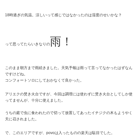
18時過ぎの気温。涼しいって感じではなかったのは湿度のせいかな？
雨！
って思ってたらいきなりの
このまま朝方まで雨続きました。天気予報は雨って言ってなかったはずなん
ですけどね。
コンフォートソロにしておかなくて良かった。
アリエクの焚き火台ですが、今回は調理には使わずに焚き火台としてしか使
ってませんが、十分に使えました。
うちの庭で虫に食われたので切って放置してあったイチジクの木もようやく
天に召されました。
で、このエリアですが、povoは入ったものの楽天は駄目でした。