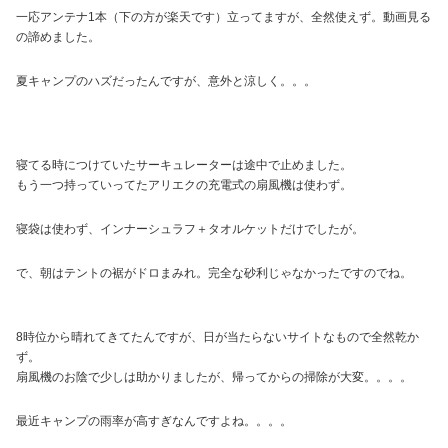
一応アンテナ1本（下の方が楽天です）立ってますが、全然使えず。動画見る
の諦めました。
夏キャンプのハズだったんですが、意外と涼しく。。。
寝てる時につけていたサーキュレーターは途中で止めました。
もう一つ持っていってたアリエクの充電式の扇風機は使わず。
寝袋は使わず、インナーシュラフ＋タオルケットだけでしたが。
で、朝はテントの裾がドロまみれ。完全な砂利じゃなかったですのでね。
8時位から晴れてきてたんですが、日が当たらないサイトなもので全然乾か
ず。
扇風機のお陰で少しは助かりましたが、帰ってからの掃除が大変。。。。
最近キャンプの雨率が高すぎなんですよね。。。。