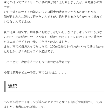
遠くのほうでファミリーの子供の声が聞こえたりしましたが、全然静かの方
です。
むしろ遠くのサイトの朝方のワンコ同士の吠え合いがうるさかったかな。
我が家もわんこ連れて行きたいんですが、絶対吠えるだろうからって連れて
いけないんですよね。
夜中は真っ暗です。通路脇にも明かりがないし、なによりキャンパーが少な
いので、その明かりやモノが無く、明かりのあるトイレに行くまでに通路か
らはみ出てサイトの中歩いてたりとかありました。
また、雨で相当ガスってたようで、100m位先のトイレがもやって見づらかっ
たりとか。歩くのにもライト必須です。
ってことで、次は今月中にもう一度行ける予定です。
今度は新幕デビュー予定。雨でなければ。。。。
追記
ペンギン村オートキャンプ場へのアクセスとサイト内紹介の動画つくってみ
ました。参考になれば幸いです。