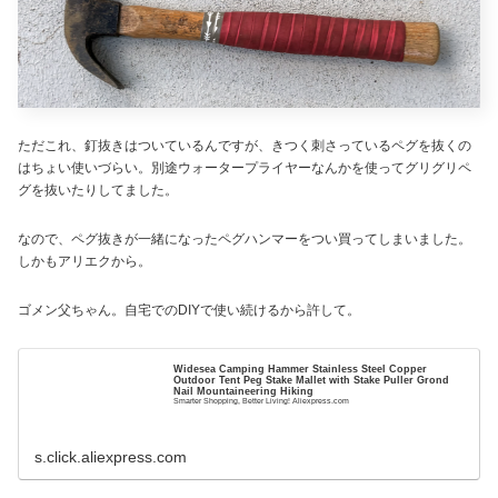
ただこれ、釘抜きはついているんですが、きつく刺さっているペグを抜くの
はちょい使いづらい。別途ウォータープライヤーなんかを使ってグリグリペ
グを抜いたりしてました。
なので、ペグ抜きが一緒になったペグハンマーをつい買ってしまいました。
しかもアリエクから。
ゴメン父ちゃん。自宅でのDIYで使い続けるから許して。
Widesea Camping Hammer Stainless Steel Copper
Outdoor Tent Peg Stake Mallet with Stake Puller Grond
Nail Mountaineering Hiking
Smarter Shopping, Better Living! Aliexpress.com
s.click.aliexpress.com