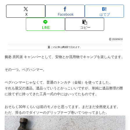
X
Facebook
はてブ
LINE
コピー
2024/08/19
この記事は
約1分
で読めます。
貧乏
庶民派 キャンパーとして、安物とか流用物でキャンプを楽しんでます。
その一つ。ペグハンマー。
ペグハンマーじゃなくて、普通のトンカチ（金槌）を使ってました。
それも親父の遺品。遺品っていうとかっこいいですが、単純に遺品整理の際
に捨てずに持ってきた工具一式の中にはいってたものです。
おそらく30年くらいは前のモノかと思ってます。まだまだ全然使えます。
ただ、滑るのでダイソーのグリップテープ巻いてつかってました。