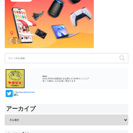
kero
ASIC,FPGA,回路設計を生業とするHWエンジニア
安くて面白いものを追い求めてます
アーカイブ