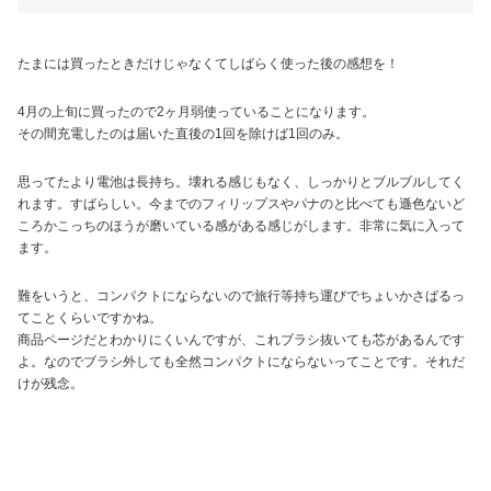
たまには買ったときだけじゃなくてしばらく使った後の感想を！
4月の上旬に買ったので2ヶ月弱使っていることになります。
その間充電したのは届いた直後の1回を除けば1回のみ。
思ってたより電池は長持ち。壊れる感じもなく、しっかりとブルブルしてく
れます。すばらしい。今までのフィリップスやパナのと比べても遜色ないど
ころかこっちのほうが磨いている感がある感じがします。非常に気に入って
ます。
難をいうと、コンパクトにならないので旅行等持ち運びでちょいかさばるっ
てことくらいですかね。
商品ページだとわかりにくいんですが、これブラシ抜いても芯があるんです
よ。なのでブラシ外しても全然コンパクトにならないってことです。それだ
けが残念。