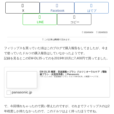
X
Facebook
はてブ
LINE
コピー
2024/04/04
2024/05/23
この記事は
約3分
で読めます。
フィリップスを買っていた頃はこのブログで購入報告をしてましたが、今ま
で使っていたドルツの購入報告はしていなかったようです。
記録を見るとこのEW-DL35ってのを2019年10月に7,400円で買ってました。
EW-DL35 概要 - 音波振動ハブラシ ドルツ | オーラルケア（電動
歯ブラシ・水流洗浄器） | Panasonic
パナソニックの「音波振動ハブラシ ドルツ EW-DL35」の概要ページです。
panasonic.jp
で、今回壊れちゃったので買い替えたのですが、それまでフィリップスのは2
年程度しか持たなかったので、このドルツはよく持ったほうですね。