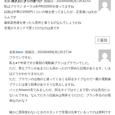
名前:
焼きおにぎりの煮つけ
:
投稿日：2024/04/08(月) 16:42:53
私はブラウン オーラルB PRO2000を使ってますね
以前は中華の2000円くらいの物を使ってましたが…正直違いはわか
らんです
歯垢染色液を使ったら意外と違うものなんでしょうかね
充電がスタンドで置くだけなのは楽です
返信
名前:
kero
:
投稿日：2024/04/08(月) 20:27:34
ブラウンですか。
私も●十年前ですが最初の電動歯ブラシはブラウンでした。
ただ、替えブラシがあまりにも高かったので辞めた記憶があります。いま
はどうかわかりませんが。
ただ、ブラウンのは他のと違ってくるくる回るタイプなので一般の電動歯
ブラシとは違う効果がありそうな気もしますね。
パッとAmazon見てみましたが、回るタイプはそこまで安いのは見当たら
ないんですね。なんでだろう仕組みは簡単そうだけど。ブラシ作るのが面
倒なのかな？
確かに普段使わないときのスタンドで充電が出来ているってのは便利です