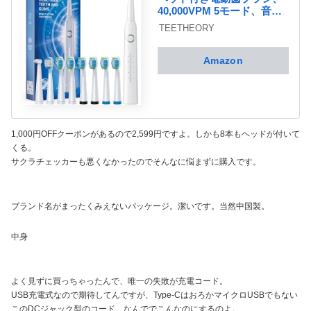
40,000VPM 5モード、音波
歯ブラシクイックチャージ4
TEETHEORY
時間持続30日、電動歯ブラ
シブラック
Amazon
1,000円OFFクーポンがあるので2,599円ですよ。しかも8本もヘッドが付いて
くる。
サクラチェッカーも悪くなかったのでそんなに悩まずに購入です。
ブランド名がまったくみえないパッケージ。潔いです。当然中国製。
中身
よく見ずに買っちゃったんで、唯一の失敗が充電コード。
USB充電式なので期待してんですが、Type-CはおろかマイクロUSBでもない
このDCジャック型のコード。なんででこんなのにするのよ。