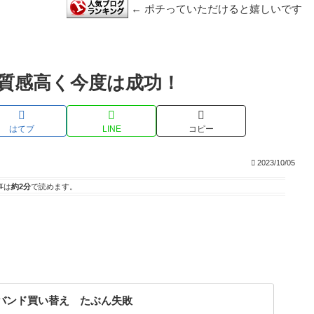
← ポチっていただけると嬉しいです
ド 質感高く今度は成功！
はてブ
LINE
コピー
2023/10/05
事は
約2分
で読めます。
。
バンド買い替え たぶん失敗