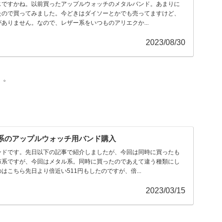
じですかね。以前買ったアップルウォッチのメタルバンド。あまりに
たので買ってみました。今どきはダイソーとかでも売ってますけど、
ありません。なので、レザー系をいつものアリエクか...
2023/08/30
。。
系のアップルウォッチ用バンド購入
ンドです。先日以下の記事で紹介しましたが、今回は同時に買ったも
布系ですが、今回はメタル系。同時に買ったのであえて違う種類にし
はこちら先日より倍近い511円もしたのですが、倍...
2023/03/15