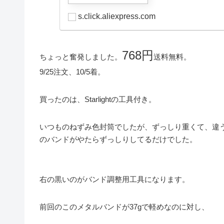
s.click.aliexpress.com
768円
ちょっと奮発しました。
送料無料。
9/25注文、10/5着。
買ったのは、Starlightの工具付き。
いつものねずみ色封筒でしたが、ずっしり重くて、違
のバンドがやたらずっしりしてるだけでした。
右の黒いのがバンド調整用工具になります。
前回のこのメタルバンドが37gで軽めなのに対し、