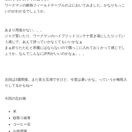
ワークマンの耐熱フィールドテーブルの上においてみました。かなりちっこ
いのがわかるでしょうか。
あまり用途がない。。。
ジャグ置いたり、ワークマンのハイブリッドコンテナ置き場にしたりってい
う感じで、あえて持っていかなくてもいいかなぁ
まぁ折りたたむと邪魔にはならないので隅っこに入れておくかって感じでし
ょうか。なんでこんなに評判がいいのかなぁ。。。
次回は3週間後。また富士五湖ですけど、今度は暑いかな。っていうか梅雨入
りしてるかもねー
今回の忘れ物
米
蚊取り線香
コーヒー豆
お肉用箸