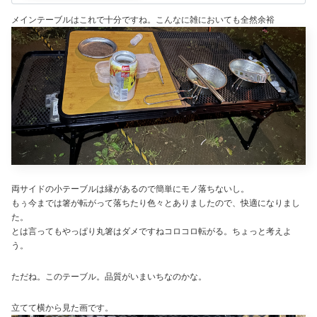
ロテーブル 収納袋付き 携帯
便利 おしゃれ (竹 Plus)
メインテーブルはこれで十分ですね。こんなに雑においても全然余裕
両サイドの小テーブルは縁があるので簡単にモノ落ちないし。
もぅ今までは箸が転がって落ちたり色々とありましたので、快適になりまし
た。
とは言ってもやっぱり丸箸はダメですねコロコロ転がる。ちょっと考えよ
う。
ただね。このテーブル。品質がいまいちなのかな。
立てて横から見た画です。