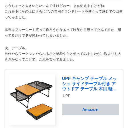
もうちょっと大きいといいんですけどねー。まぁ使えますけどね。
これを下にその上にさらに4/5の専用グランドシートを使うって感じで今回使
ってみました。
本当はブルーシート買って作ろうかなぁって昨年から思ってたんですが、思
ってるだけで冬が終わってしまいました。
次、テーブル。
自作やらワークマンやらふるさと納税やらと使ってみましたが、数よりも大
きさかなってことで、これを買ってみました。
UPF キャンプ テーブル メッ
シュ サイドテーブル付き ア
ウトドア テーブル 木目 軽量
折りたたみテーブル コンパ
UPF
クト ローテーブル 折り畳み
ミニテーブル 耐熱 焚き火テ
ーブル BBQ 登山 バーベキュ
Amazon
ー テーブル ミニ アルミ製 て
ーぶる 耐荷重30kg フィール
ドホッパー キャンプ用品 ソ