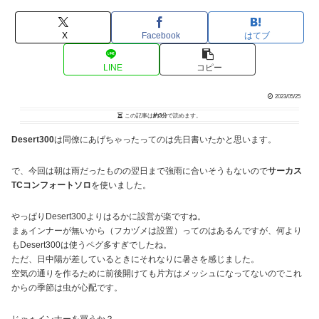
X
Facebook
はてブ
LINE
コピー
2023/05/25
この記事は
約3分
で読めます。
Desert300
は同僚にあげちゃったってのは先日書いたかと思います。
で、今回は朝は雨だったものの翌日まで強雨に合いそうもないので
サーカス
TCコンフォートソロ
を使いました。
やっぱりDesert300よりはるかに設営が楽ですね。
まぁインナーが無いから（フカヅメは設置）ってのはあるんですが、何より
もDesert300は使うペグ多すぎでしたね。
ただ、日中陽が差しているときにそれなりに暑さを感じました。
空気の通りを作るために前後開けても片方はメッシュになってないのでこれ
からの季節は虫が心配です。