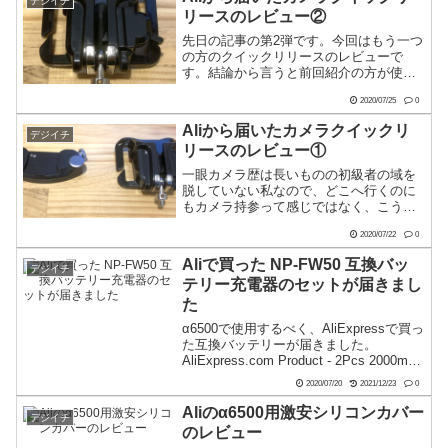
デジイチ
ー。これです。...
リースのレビュー②
先日の記事の第2弾です。今回はもう一つ
の方のクイックリリースのレビューで
す。結論から言うと前回紹介の方が使い
やすいと感じました。
2020/07/25
0
Aliから届いたカメラクイックリ
デジイチ
リースのレビュー①
一眼カメラ歴は長いものの初級者の域を
脱していない私なので、どこへ行くのに
もカメラ持参って感じではなく、こうい
ったものは持ったことが無かったんで
2020/07/22
0
す。というわけで今回ご紹介するのはカ
メラ用クイックリリース。毎度おなじみ
Aliで買った NP-FW50 互換バッ
デジイチ
のAliExpressから...
テリー充電器のセットが届きまし
た
α6500で使用するべく、AliExpressで買っ
た互換バッテリーが届きました。
AliExpress.com Product - 2Pcs 2000mAh
NP-FW50 NP FW50 Camera Battery +
2020/07/20
2021/12/23
0
LCD USB ...
Aliのα6500用激安シリコンカバー
デジイチ
のレビュー