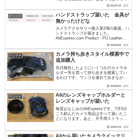
レンズ物色してました。そこまでのこだ
2022/07/16
0
わりは無いですし、沼にはハマりたくな
いのでオールマイティに使えそうなもの
ハンドストラップ届いた 金具が
デジイチ
ってことで選ん...
無かったけどな
カメラアクセサリー購入第2弾の最後。ハ
ンドストラップが届きました。
AliExpress.com Product - PU Leather
Camera Wrist Hand Strap Double Layer
2020/08/26
0
Grip for Canon...
カメラ持ち歩きスタイル模索中で
デジイチ
追加購入
先日報告したようにいくつかのカメラホ
ルダー等を買って持ち歩きを模索してい
るわけです。ワンコを連れて歩きながら
且つカメラも持ち歩き、そして撮るとい
2020/08/24
0
う難しいミッションなので、いかに楽に
簡単にできるかってのがむつかし
Aliのレンズキャップホルダーと
デジイチ
い。。。胸につけたり腰につけた...
レンズキャップが届いた
毎度おなじみのAliExpressです。7月5日
ころ頼んだカメラ用品はすべて届いたこ
とになります。あと、片手用ストラップ
はまだ購入してません。選定中です。
2020/07/29
0
で、今回届いたのはこちら。袋から取り
出しました。右がレンズキャップホルダ
Aliから届いたカメラクイックリ