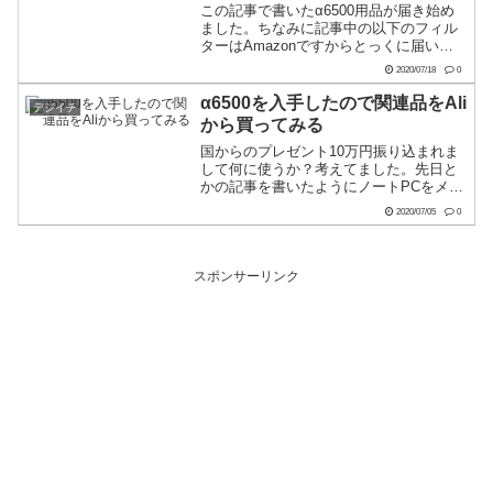
この記事で書いたα6500用品が届き始め
ました。ちなみに記事中の以下のフィル
ターはAmazonですからとっくに届いて
ます。ブログには書いてないだけです。
2020/07/18
0
今回報告するのはこちら
α6500を入手したので関連品をAli
デジイチ
から買ってみる
国からのプレゼント10万円振り込まれま
して何に使うか？考えてました。先日と
かの記事を書いたようにノートPCをメイ
ンで考えてました。いやぁどーせなら
2020/07/05
0
ARM Macまで待ちたいなぁ。とか
も。。。で、たまに出社する会社で給付
金について色々と話して...
スポンサーリンク