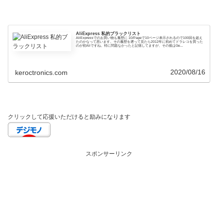
AliExpress 私的ブラックリスト
AliExpressでのお買い物も履歴に 10/Pageで10ページ表示されるので100回を超え
たのかなって思います。その履歴を遡って見たら2012年に初めてドラレコを買った
のが初Aliですね。特に問題なかったと記憶してますが、その後はGe...
2020/08/16
keroctronics.com
クリックして応援いただけると励みになります
スポンサーリンク