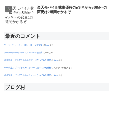
楽天モバイル株主優待のpSIMからeSIMへの
変更は2週間かかるぞ
最近のコメント
ソーラーチャージャーコントローラを交換
に
kero
より
ソーラーチャージャーコントローラを交換
に
ken
より
VINE先取りプログラムカスタマーになってみた感想
に
kero
より
VINE先取りプログラムカスタマーになってみた感想
に
ZよりCBが好き
より
VINE先取りプログラムカスタマーになってみた感想
に
kero
より
ブログ村