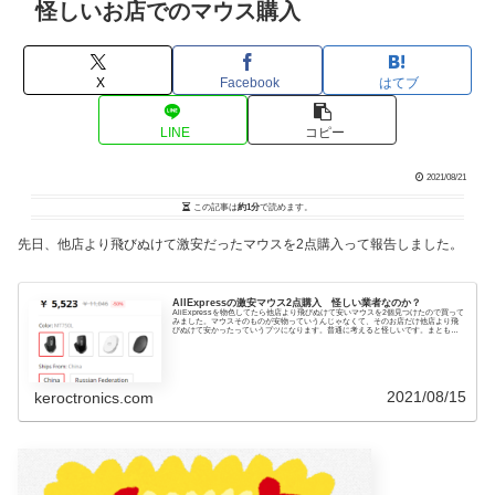
怪しいお店でのマウス購入
X
Facebook
はてブ
LINE
コピー
2021/08/21
この記事は
約1分
で読めます。
先日、他店より飛びぬけて激安だったマウスを2点購入って報告しました。
AlIExpressの激安マウス2点購入 怪しい業者なのか？
AliExpressを物色してたら他店より飛びぬけて安いマウスを2個見つけたので買って
みました。マウスそのものが安物っていうんじゃなくて、そのお店だけ他店より飛
びぬけて安かったっていうブツになります。普通に考えると怪しいです。まともな
わけあ...
2021/08/15
keroctronics.com