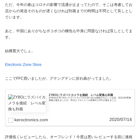
ただ、今年の春はコロナの影響で流通が止まってたので、そこは考慮してお
店からの発送そのものが遅くなければ到着までの時間は不問として良しとし
ています。
あと、中国にありがちなボコボコの梱包も中身に問題なければ良しとしてま
す。
結構寛大でしょ。
Electronic Zone Store
ここでFFC買いましたが、グテングテンに折れ曲がってました。
ZYBOにラズパイカメラを接続 レベル変換も到着
ZYBOの3.3V I2Cにラズパイカメラの1.8V I2Cを接続するというお話。先日15P変換
基板が届きましたが、昨日ようやくレベル変換ICとFFCが届きました。
2020/07/14
keroctronics.com
評価低くレビューしたら、オーフレンド！今度は悪いレビューする前に連絡