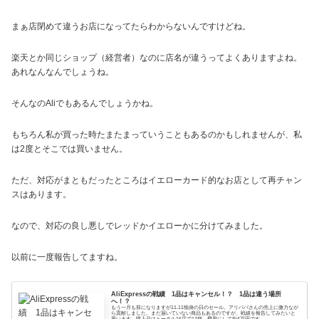
まぁ店閉めて違うお店になってたらわからないんですけどね。
楽天とか同じショップ（経営者）なのに店名が違うってよくありますよね。
あれなんなんでしょうね。
そんなのAliでもあるんでしょうかね。
もちろん私が買った時たまたまっていうこともあるのかもしれませんが、私
は2度とそこでは買いません。
ただ、対応がまともだったところはイエローカード的なお店として再チャン
スはあります。
なので、対応の良し悪しでレッドかイエローかに分けてみました。
以前に一度報告してますね。
AliExpressの戦績 1品はキャンセル！？ 1品は違う場所
へ！？
もう一月も前になりますが11.11独身の日のセール。アリババさんの売上に微力なが
ら貢献しました。まだ届いていない商品もあるのですが、戦績を報告してみたいと
思います。購入品はトータル16店で17個。費用にして約4万円です。