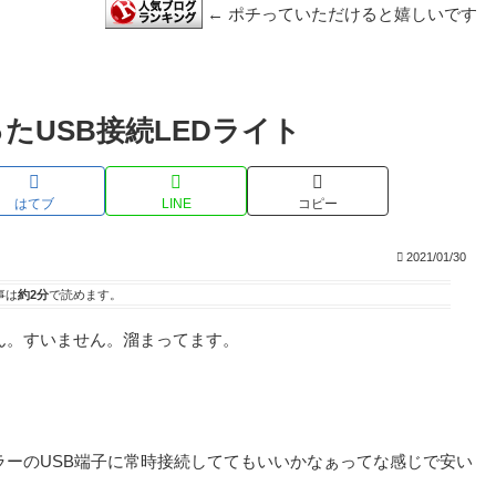
← ポチっていただけると嬉しいです
たUSB接続LEDライト
はてブ
LINE
コピー
2021/01/30
事は
約2分
で読めます。
ん。すいません。溜まってます。
ーのUSB端子に常時接続しててもいいかなぁってな感じで安い