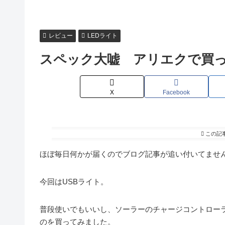
レビュー
LEDライト
スペック大嘘 アリエクで買っ
X
Facebook
この記
ほぼ毎日何かが届くのでブログ記事が追い付いてませ
今回はUSBライト。
普段使いでもいいし、ソーラーのチャージコントローラ
のを買ってみました。