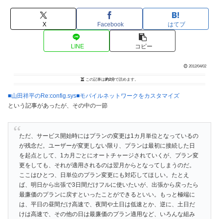
X
Facebook
はてブ
LINE
コピー
2012/04/02
この記事は
約2分
で読めます。
■山田祥平のRe:config.sys■モバイルネットワークをカスタマイズ
という記事があったが、その中の一節
ただ、サービス開始時にはプランの変更は1カ月単位となっているの
が残念だ。ユーザーが変更しない限り、プランは最初に接続した日
を起点として、1カ月ごとにオートチャージされていくが、プラン変
更をしても、それが適用されるのは翌月からとなってしまうのだ。
ここはひとつ、日単位のプラン変更にも対応してほしい。たとえ
ば、明日から出張で3日間だけフルに使いたいが、出張から戻ったら
最廉価のプランに戻すといったことができるといい。もっと極端に
は、平日の昼間だけ高速で、夜間や土日は低速とか、逆に、土日だ
けは高速で、その他の日は最廉価のプラン適用など、いろんな組み