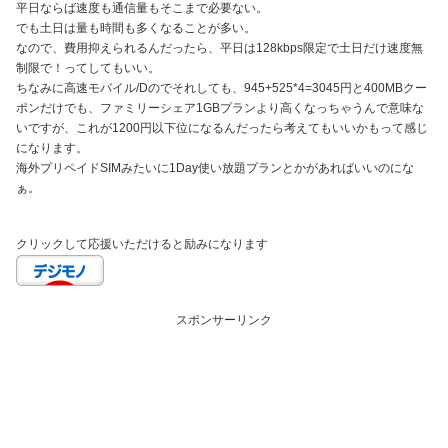
平日ならば速度も通信量もそこまで必要ない。
でも土日は量も時間も多くなることが多い。
なので、費用抑えられるんだったら、平日は128kbps限定で土日だけ速度無
制限で！ってしてもいい。
ちなみに高速モバイル/Dのでそれしても、945+525*4=3045円と400MBクー
ポンだけでも、ファミリーシェア1GBプランより高くなっちゃうんで意味な
いですが、これが1200円以下位になるんだったら考えてもいいかもって感じ
になります。
海外プリペイドSIMみたいに1Day使い放題プランとかがあればいいのにな
ぁ。
クリックして応援いただけると励みになります
スポンサーリンク