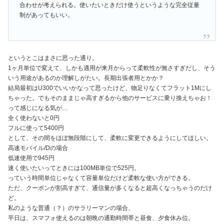
合わせが考えられる。使いたいときだけ使うというような完全従量
制があってもいい。
というとこはまさに思った通り。
1ヶ月単位で変えて、しかも適用が来月からって柔軟性が無さすぎだし、そう
いう用途があるのか理解しがたい。長期出張者用とかか？
結局最初はU300でいいかなって思ったけど、物足りなくてフラット1Mにし
ちゃった。でもそのままじゃ高すぎるから他のサービスに乗り換えちゃお！
って感じになる気が…
全く使わないと0円
フルに使って5400円
として、その間をほぼ無段階にして、柔軟に変更できるようにしてほしい。
高速モバイル/Dの場合
低速使用で945円
速く使いたいってときには100MB単位で525円。
っていう時間単位じゃなくて容量単位だけど柔軟な使い方ができる。
ただ、クーポンが割高すぎて、通信量が多くなると超高くなっちゃうのだけ
ど。
私のような普通（？）のサラリーマンの場合、
平日は、スマフォ使えるのは朝晩の通勤時間帯と昼食、夕食休み位。