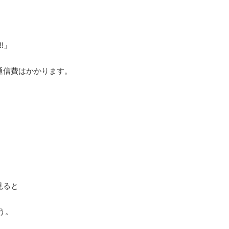
!」
通信費はかかります。
見ると
ょう。