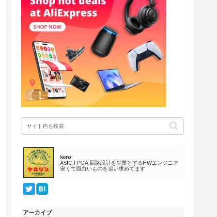
kero
ASIC,FPGA,回路設計を生業とするHWエンジニア
安くて面白いものを追い求めてます
アーカイブ