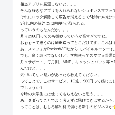
相当アプリを厳選しないと。。。
そんな好きなアプリを入れられないショボいスマフォ
それにロック解除して広告が消えるまで5秒待つのはつ
3年以内の解約には解約料が取られる。
っていうのもなんだか。。。
月々2980円ってのも微妙っていうか高すぎですね。
おぉぉって思うのは5GB迄ってとこだけです。これは
あ、スマフォがPocketWiFiだから モバイルルータ
でも、良く調べてないけど、学割使ってスマフォ普通
月々サポート、毎月割、MNP、キャッシュバック等
んだけど。。。
気づいてない魅力があったら教えてください。
ってことで、このサービス。1G迄、980円って感じ
でしょうか？
今時の大学生には使ってもらえないと思う。。。
あ、タダってことでよく考えずに飛びつきはするかも
ってことは、むしろ解約料で儲ける新手のビジネスか