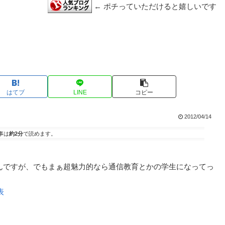
← ポチっていただけると嬉しいです
はてブ
LINE
コピー
2012/04/14
事は
約2分
で読めます。
んですが、でもまぁ超魅力的なら通信教育とかの学生になってっ
表