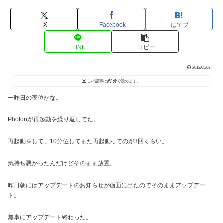
X
Facebook
はてブ
LINE
コピー
2012/05/03
この記事は
約1分
で読めます。
一昨日の夜位かな。
Photonが再起動を繰り返してた。
再起動をして、10分位してまた再起動ってのが3回くらい。
気持ち悪かったんだけどそのまま放置。
昨日朝にはアップデートのお知らせが画面に出たのでそのままアップデー
ト。
無事にアップデート終わった。