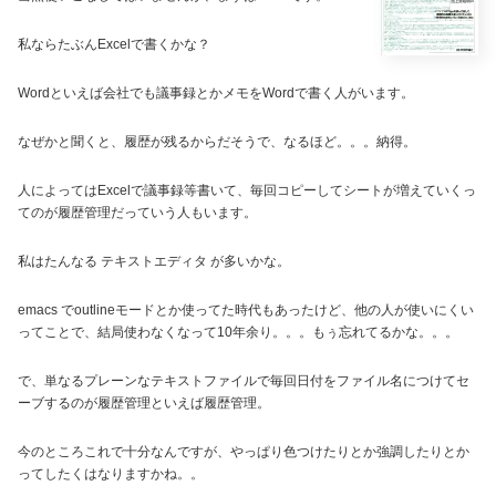
私ならたぶんExcelで書くかな？
Wordといえば会社でも議事録とかメモをWordで書く人がいます。
なぜかと聞くと、履歴が残るからだそうで、なるほど。。。納得。
人によってはExcelで議事録等書いて、毎回コピーしてシートが増えていくっ
てのが履歴管理だっていう人もいます。
私はたんなる テキストエディタ が多いかな。
emacs でoutlineモードとか使ってた時代もあったけど、他の人が使いにくい
ってことで、結局使わなくなって10年余り。。。もぅ忘れてるかな。。。
で、単なるプレーンなテキストファイルで毎回日付をファイル名につけてセ
ーブするのが履歴管理といえば履歴管理。
今のところこれで十分なんですが、やっぱり色つけたりとか強調したりとか
ってしたくはなりますかね。。