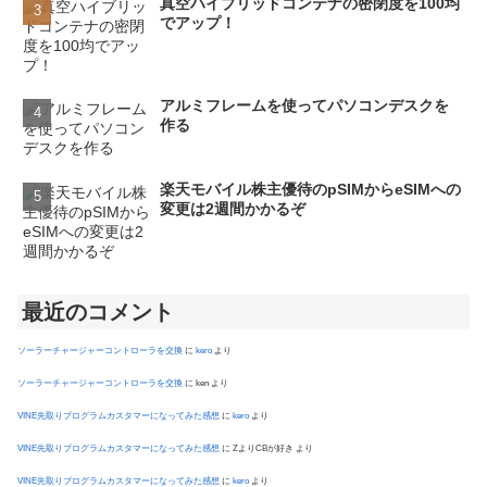
真空ハイブリッドコンテナの密閉度を100均
でアップ！
アルミフレームを使ってパソコンデスクを
作る
楽天モバイル株主優待のpSIMからeSIMへの
変更は2週間かかるぞ
最近のコメント
ソーラーチャージャーコントローラを交換
に
kero
より
ソーラーチャージャーコントローラを交換
に
ken
より
VINE先取りプログラムカスタマーになってみた感想
に
kero
より
VINE先取りプログラムカスタマーになってみた感想
に
ZよりCBが好き
より
VINE先取りプログラムカスタマーになってみた感想
に
kero
より