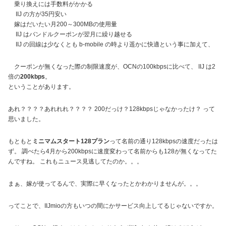
乗り換えには手数料がかかる
IIJ の方が35円安い
嫁はだいたい月200～300MBの使用量
IIJ はバンドルクーポンが翌月に繰り越せる
IIJ の回線は少なくとも b-mobile の時より遥かに快適
という事に加えて、
クーポンが無くなった際の制限速度が、OCNの100kbpsに比べて、 IIJ は2
倍の
200kbps
。
ということがあります。
あれ？？？？あれれれ？？？？ 200だっけ？128kbpsじゃなかったけ？ って
思いました。
もともと
ミニマムスタート128プラン
って名前の通り128kbpsの速度だったは
ず。 調べたら4月から200kbpsに速度変わって名前からも128が無くなってた
んですね。 これもニュース見逃してたのか。。。
まぁ、嫁が使ってるんで、実際に早くなったとかわかりませんが。。。
ってことで、IIJmioの方もいつの間にかサービス向上してるじゃないですか。