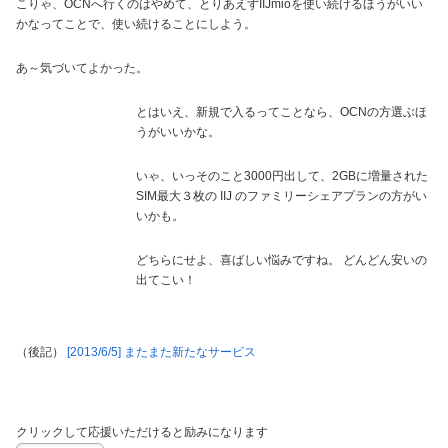
こりゃ、OCNへ行くのはやめて、とりあえずIIJmioを使い続けるほうがいい
かなってことで、使い続けることにしよう。
あ～気づいてよかった。
とはいえ、新規で入るってことなら、OCNの方選ぶほ
うがいいかな。
いゃ、いっそのこと3000円出して、2GBに増量された
SIM最大３枚の IIJ のファミリーシェアプランの方がい
いかも。
どちらにせよ、喜ばしい悩みですね。 どんどん安いの
出てこい！
（後記）
[2013/6/5] またまた新たなサービス
クリックして応援いただけると励みになります