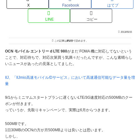
X
Facebook
はてブ
LINE
コピー
2013/05/15
この記事は
約2分
で読めます。
OCN モバイル エントリー d LTE 980
がまだ FOMA 機に対応してないという
ことで、対応待ちで、対応次第買う気満々だったんですが、こんな素晴らし
いニュースがあったの見落としてました。
IIJ、「IIJmio高速モバイル/Dサービス」において高速通信可能なデータ量を増
量
9/1からミニマムスタートプランに遅くないLTE/3G速度対応の500MBのクー
ポンが付きます。
っていうか、先取りキャンペーンで、実際は6月からつきます。
500MBです。
1日30MBのOCNの方が月500MBよりは良いとは思います。
しかし、