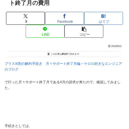
ト終了月の費用
X
Facebook
はてブ
LINE
コピー
2014/05/12
この記事は
約1分
で読めます。
プラスXi割の解約手続き 月々サポート終了月編 – ケロロ好きなエンジニア
のブログ
で行った月々サポート終了月である4月の請求が来たので、確認してみまし
た。
手続きとしては、