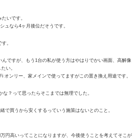
円みたいです。
シュなら4ヶ月後位だそうです。
んです。
Gでもいいんですが、もう1台の私が使う方はやはりでかい画面、高解像
したい。
)を Wi-Fi オンリー、家メインで使ってますがこの置き換え用途です。
になるのかな？って思ったらそこまでは無理でした。
2台一緒で買うから安くするっていう施策はないとのこと。
べたら3万円高いってことになりますが、今後使うことを考えてそこが