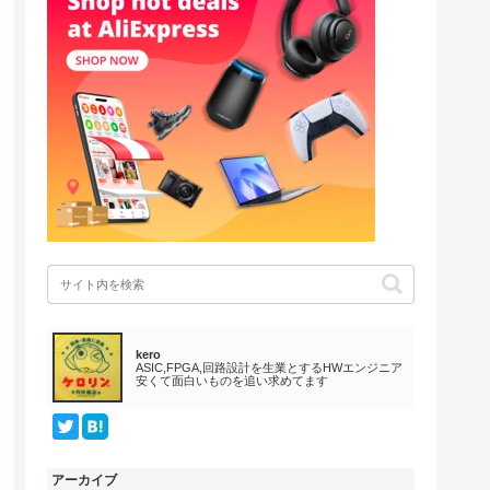
kero
ASIC,FPGA,回路設計を生業とするHWエンジニア
安くて面白いものを追い求めてます
アーカイブ