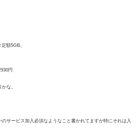
定額5GB。
2930円
引かな。
。
かのサービス加入必須なようなこと書かれてますが特にそれは入