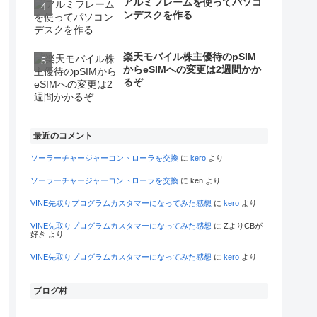
アルミフレームを使ってパソコ
ンデスクを作る
楽天モバイル株主優待のpSIM
からeSIMへの変更は2週間かか
るぞ
最近のコメント
ソーラーチャージャーコントローラを交換
に
kero
より
ソーラーチャージャーコントローラを交換
に
ken
より
VINE先取りプログラムカスタマーになってみた感想
に
kero
より
VINE先取りプログラムカスタマーになってみた感想
に
ZよりCBが
好き
より
VINE先取りプログラムカスタマーになってみた感想
に
kero
より
ブログ村