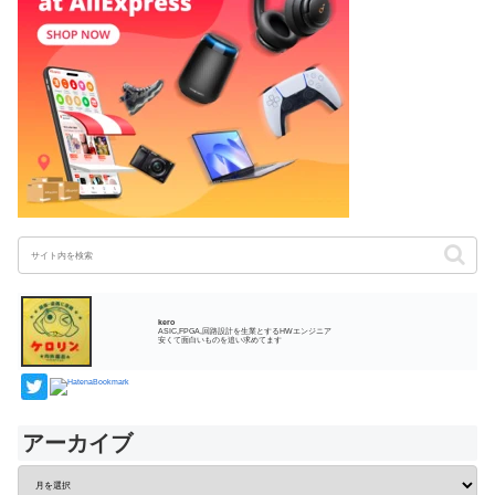
kero
ASIC,FPGA,回路設計を生業とするHWエンジニア
安くて面白いものを追い求めてます
アーカイブ