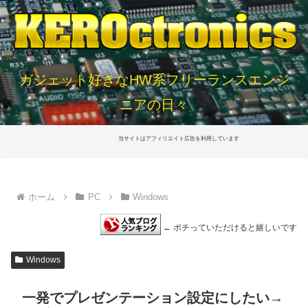
ガジェット好きなHW系フリーランスエンジ
ニアの日々
当サイトはアフィリエイト広告を利用しています
ホーム
PC
Windows
← ポチっていただけると嬉しいです
Windows
一発でプレゼンテーション設定にしたい→