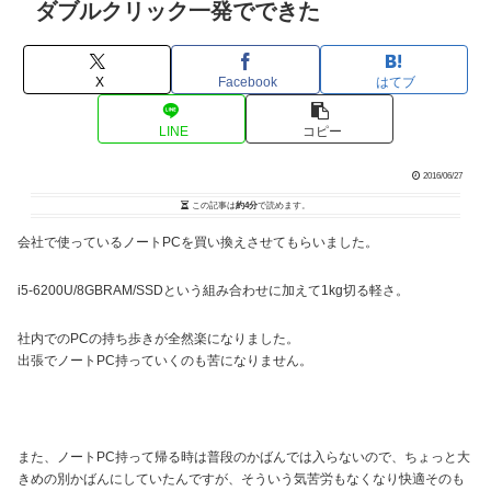
ダブルクリック一発でできた
X
Facebook
はてブ
LINE
コピー
2016/06/27
この記事は
約4分
で読めます。
会社で使っているノートPCを買い換えさせてもらいました。
i5-6200U/8GBRAM/SSDという組み合わせに加えて1kg切る軽さ。
社内でのPCの持ち歩きが全然楽になりました。
出張でノートPC持っていくのも苦になりません。
また、ノートPC持って帰る時は普段のかばんでは入らないので、ちょっと大
きめの別かばんにしていたんですが、そういう気苦労もなくなり快適そのも