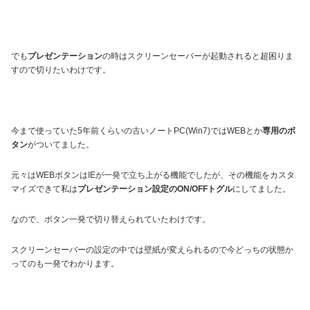
でも
プレゼンテーション
の時はスクリーンセーバーが起動されると超困りま
すので切りたいわけです。
今まで使っていた5年前くらいの古いノートPC(Win7)ではWEBとか
専用のボ
タン
がついてました。
元々はWEBボタンはIEが一発で立ち上がる機能でしたが、その機能をカスタ
マイズできて私は
プレゼンテーション設定のON/OFFトグル
にしてました。
なので、ボタン一発で切り替えられていたわけです。
スクリーンセーバーの設定の中では壁紙が変えられるので今どっちの状態か
ってのも一発でわかります。