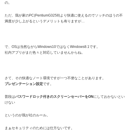
の。
ただ、我が家のPC(PentiumG3258)より快適に使えるのでソッチのほうの不
満度が少し上がるというデメリットも有りますが…
で、OSは当然ながらWindows10ではなくWindows8.1です。
社内アプリがまだ色々と対応していませんからね。
さて、その快適なノート環境ですが一つ不便なことがあります。
プレゼンテーション設定
です。
普段は
パスワードロック付きのスクリーンセーバーをON
にしておかないとい
けない
というのが我が社のルール。
まぁセキュリティのためには仕方ないです。