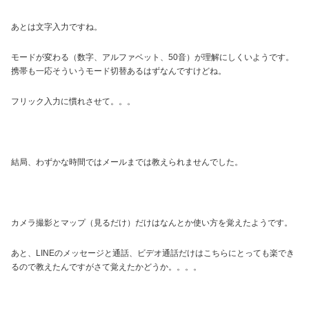
あとは文字入力ですね。
モードが変わる（数字、アルファベット、50音）が理解にしくいようです。
携帯も一応そういうモード切替あるはずなんですけどね。
フリック入力に慣れさせて。。。
結局、わずかな時間ではメールまでは教えられませんでした。
カメラ撮影とマップ（見るだけ）だけはなんとか使い方を覚えたようです。
あと、LINEのメッセージと通話、ビデオ通話だけはこちらにとっても楽でき
るので教えたんですがさて覚えたかどうか。。。。