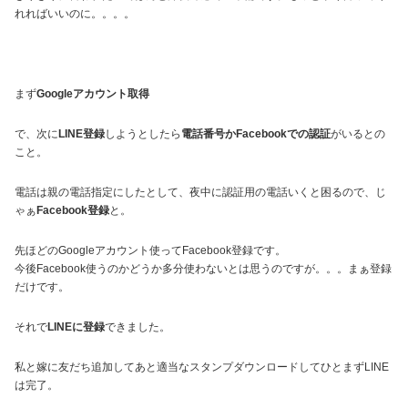
れればいいのに。。。。
まず
Googleアカウント取得
で、次に
LINE登録
しようとしたら
電話番号かFacebookでの認証
がいるとの
こと。
電話は親の電話指定にしたとして、夜中に認証用の電話いくと困るので、じ
ゃぁ
Facebook登録
と。
先ほどのGoogleアカウント使ってFacebook登録です。
今後Facebook使うのかどうか多分使わないとは思うのですが。。。まぁ登録
だけです。
それで
LINEに登録
できました。
私と嫁に友だち追加してあと適当なスタンプダウンロードしてひとまずLINE
は完了。