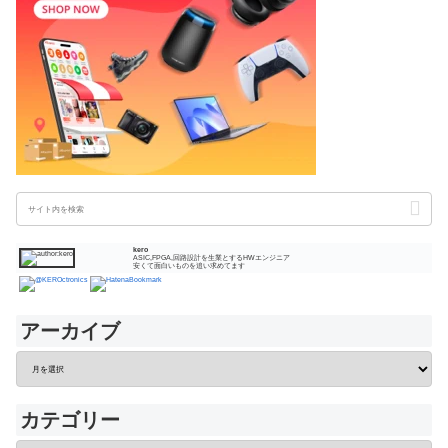
kero
ASIC,FPGA,回路設計を生業とするHWエンジニア
安くて面白いものを追い求めてます
アーカイブ
カテゴリー