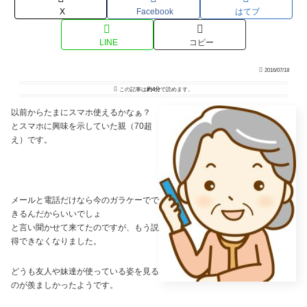
X
Facebook
はてブ
LINE
コピー
2016/07/18
この記事は
約4分
で読めます。
以前からたまにスマホ使えるかなぁ？
とスマホに興味を示していた親（70超
え）です。
メールと電話だけなら今のガラケーでで
きるんだからいいでしょ
と言い聞かせて来てたのですが、もう説
得できなくなりました。
どうも友人や妹達が使っている姿を見る
のが羨ましかったようです。