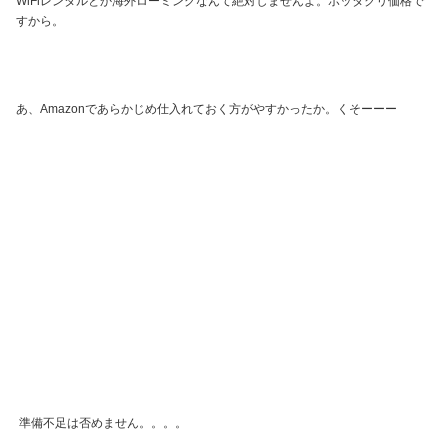
WiFiレンタルとか海外ローミングなんて絶対しませんよ。ボッタクリ価格で
すから。
あ、Amazonであらかじめ仕入れておく方がやすかったか。くそーーー
準備不足は否めません。。。。