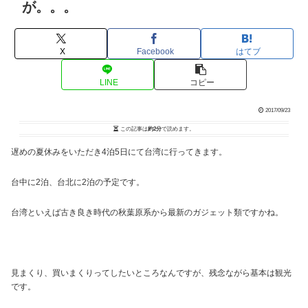
が。。。
X
Facebook
はてブ
LINE
コピー
2017/09/23
この記事は
約2分
で読めます。
遅めの夏休みをいただき4泊5日にて台湾に行ってきます。
台中に2泊、台北に2泊の予定です。
台湾といえば古き良き時代の秋葉原系から最新のガジェット類ですかね。
見まくり、買いまくりってしたいところなんですが、残念ながら基本は観光
です。