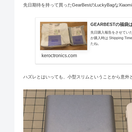
先日期待を持って買ったGearBestのLuckyBagなX
GEARBESTの福
先日購入報告をさせていた
か購入時は Shipping T
たね。
keroctronics.com
ハズレとはいっても、小型スリムということから意外