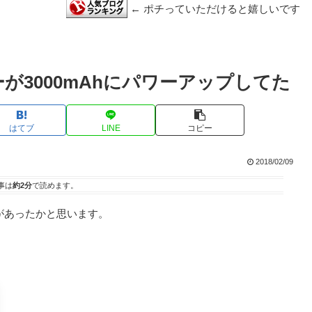
← ポチっていただけると嬉しいです
3000mAhにパワーアップしてた
はてブ
LINE
コピー
2018/02/09
事は
約2分
で読めます。
があったかと思います。
。