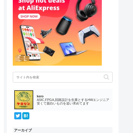
kero
ASIC,FPGA,回路設計を生業とするHWエンジニア
安くて面白いものを追い求めてます
アーカイブ