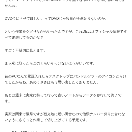
せんね。
DVD位にさせてほしい。ってDVDじゃ容量が全然足りないのか。
という作業をググりながらやったんですが、これDELLオフィシャル情報です
べて網羅してるのかな？
すごく不親切に見えます。
まぁ私に取ったらこのくらいそっけないほうがいいです。
昔のPCなんて電源入れたらデスクトップにバンドルソフトのアイコンだらけ
でしたからね。あのうざさはもう思い出したくありません。
あとは週末に実家に持って行って古いノートからデータを移行して終了で
す。
実家は関東で隣県ですが観光地に近い田舎なので他県ナンバー狩りに合わな
いようにさくっと作業して切り上げてくる予定です。