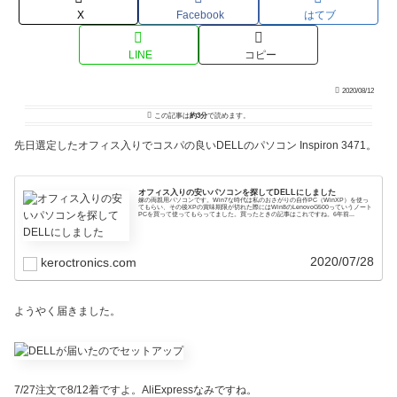
X
Facebook
はてブ
LINE
コピー
2020/08/12
この記事は
約3分
で読めます。
先日選定したオフィス入りでコスパの良いDELLのパソコン Inspiron 3471。
オフィス入りの安いパソコンを探してDELLにしました
嫁の両親用パソコンです。Win7な時代は私のおさがりの自作PC（WinXP）を使っ
てもらい、その後XPの賞味期限が切れた際にはWin8のLenovoG500っていうノート
PCを買って使ってもらってました。買ったときの記事はこれですね。6年前...
2020/07/28
keroctronics.com
ようやく届きました。
7/27注文で8/12着ですよ。AliExpressなみですね。