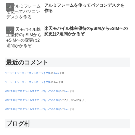
アルミフレームを使ってパソコンデスクを
作る
楽天モバイル株主優待のpSIMからeSIMへの
変更は2週間かかるぞ
最近のコメント
ソーラーチャージャーコントローラを交換
に
kero
より
ソーラーチャージャーコントローラを交換
に
ken
より
VINE先取りプログラムカスタマーになってみた感想
に
kero
より
VINE先取りプログラムカスタマーになってみた感想
に
ZよりCBが好き
より
VINE先取りプログラムカスタマーになってみた感想
に
kero
より
ブログ村