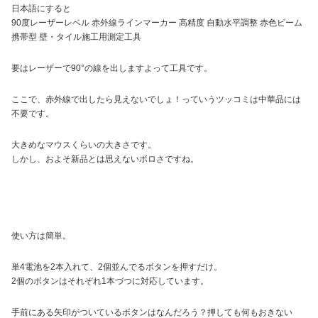
日本語にすると
90度レーザーレベル 赤外線ラインマーカー 高精度 自動水平調整 赤色ビーム
携帯型 壁・タイル施工用測定工具
要はレーザーで90°の線を出しますよって工具です。
ここで、赤外線で出したら見えないでしょ！っていうツッコミは中華品には
不要です。
大きめなマウスくらいの大きさです。
しかし、およそ新品とは思えないボロさですね。
使い方は簡単。
単4電池を2本入れて、2個並んでるボタンを押すだけ。
2個のボタンはそれぞれ1本づつに対応しています。
手前にある矢印がついているボタンはなんだろう？押しても何もおきない