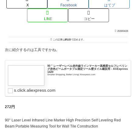
X
Facebook
はてブ
LINE
コピー
2026/04/26
この記事は
約1分
で読めます。
次に紹介するのは工具ですかね。
90 ° レーザーレベル赤外線ラインマーカー高精度セルフレベリン
グ赤色ビームポータブル測定ツール壁タイル建設用 - AliExpress
1420
Smarter Shopping, Better Living! Aliexpress.com
s.click.aliexpress.com
272円
90° Laser Level Infrared Line Marker High Precision Self Leveling Red
Beam Portable Measuring Tool for Wall Tile Construction