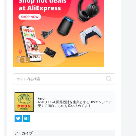
kero
ASIC,FPGA,回路設計を生業とするHWエンジニア
安くて面白いものを追い求めてます
アーカイブ