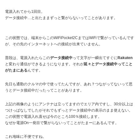
電源入れてから1回目。
データ接続中…と出たままずっと繋がらないってことがあります。
この状態では、端末からこのWiFiPocket2CまではWiFiで繋がっているんです
が、その先のインターネットへの接続が出来ていません。
普段は、電源入れたらこの
データ接続中
って文字が一瞬出てすぐに
Rakuten
と変わり通信ができるようになります。それが
延々とデータ接続中ってこと
がたまにある
んです。
先日も通勤のクルマの中で使ってたんですが、あれ？つながってないって思
うとデータ接続中だったってことがあります。
上記の画像のようにアンテナは立ってますのでエリア内ですし、30分以上は
つけっぱなしでしたがそれでもずっとデータ接続中の表示のまま使えない。
この状態で電源入れ直せば今のところ100％接続します。
なぜか電源On一発目で繋がらないってことがたまーにあるんです。
これ地味に不便ですね。