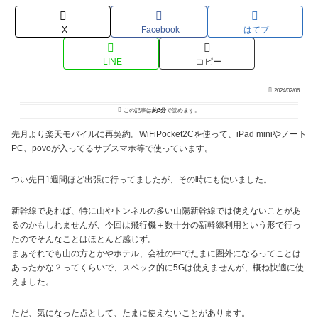
X
Facebook
はてブ
LINE
コピー
2024/02/06
この記事は
約3分
で読めます。
先月より楽天モバイルに再契約。WiFiPocket2Cを使って、iPad miniやノート
PC、povoが入ってるサブスマホ等で使っています。
つい先日1週間ほど出張に行ってましたが、その時にも使いました。
新幹線であれば、特に山やトンネルの多い山陽新幹線では使えないことがあ
るのかもしれませんが、今回は飛行機＋数十分の新幹線利用という形で行っ
たのでそんなことはほとんど感じず。
まぁそれでも山の方とかやホテル、会社の中でたまに圏外になるってことは
あったかな？ってくらいで、スペック的に5Gは使えませんが、概ね快適に使
えました。
ただ、気になった点として、たまに使えないことがあります。