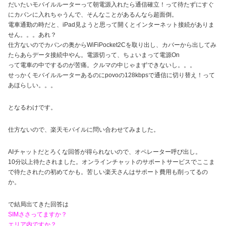
だいたいモバイルルーターって朝電源入れたら通信確立！って待たずにすぐ
にカバンに入れちゃうんで、そんなことがあるんなら超面倒。
電車通勤の時だと、iPad見ようと思って開くとインターネット接続がありま
せん。。。あれ？
仕方ないのでカバンの奥からWiFiPocket2Cを取り出し、カバーから出してみ
たらあらデータ接続中やん。電源切って、ちょいまって電源On
って電車の中でするのが苦痛。クルマの中じゃまずできないし。。。
せっかくモバイルルーターあるのにpovoの128kbpsで通信に切り替え！って
あほらしい。。。
となるわけです。
仕方ないので、楽天モバイルに問い合わせてみました。
AIチャットだとろくな回答が得られないので、オペレーター呼び出し。
10分以上待たされました。オンラインチャットのサポートサービスでここま
で待たされたの初めてかも。苦しい楽天さんはサポート費用も削ってるの
か。
で結局出てきた回答は
SIMささってますか？
エリア内ですか？