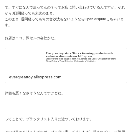
で、すぐになんで戻ってんの？ってお店に問い合わせているんですが、それ
から3日間経っても未読のまま。
このまま1週間経っても何の音沙汰もないようならOpen disputeしちゃいま
す。
お店はココ。深センの会社かな。
Evergreat toy store Store - Amazing products with
exclusive discounts on AliExpress
Discover the wide range of from AliExpress Top Seller Evergreat toy store
Store.Enjoy ✓Free Shipping Worldwide! ✓Limited...
evergreattoy.aliexpress.com
評価も悪くなさそうなんですけどね。
ってことで、ブラックリスト入りに近づいております。
そのブラックリストですが、ブログに書いてましたが、埋もれていって毎回