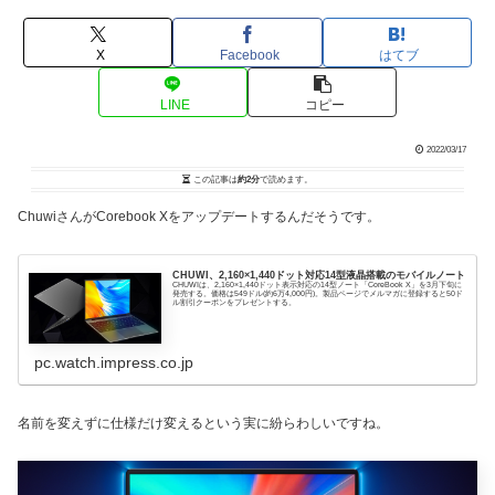
X
Facebook
はてブ
LINE
コピー
2022/03/17
この記事は
約2分
で読めます。
ChuwiさんがCorebook Xをアップデートするんだそうです。
CHUWI、2,160×1,440ドット対応14型液晶搭載のモバイルノート
CHUWIは、2,160×1,440ドット表示対応の14型ノート「CoreBook X」を3月下旬に
発売する。価格は549ドル(約6万4,000円)。製品ページでメルマガに登録すると50ド
ル割引クーポンをプレゼントする。
pc.watch.impress.co.jp
名前を変えずに仕様だけ変えるという実に紛らわしいですね。