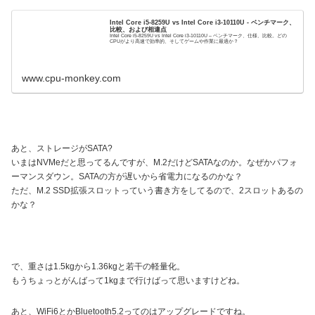
Intel Core i5-8259U vs Intel Core i3-10110U - ベンチマーク、
比較、および相違点
Intel Core i5-8259U vs Intel Core i3-10110U – ベンチマーク、仕様、比較。どの
CPUがより高速で効率的、そしてゲームや作業に最適か？
www.cpu-monkey.com
あと、ストレージがSATA?
いまはNVMeだと思ってるんですが、M.2だけどSATAなのか。なぜかパフォ
ーマンスダウン。SATAの方が遅いから省電力になるのかな？
ただ、
M.2 SSD拡張スロットっていう書き方をしてるので、2スロットあるの
かな？
で、重さは1.5kgから1.36kgと若干の軽量化。
もうちょっとがんばって1kgまで行けばって思いますけどね。
あと、WiFi6とかBluetooth5.2ってのはアップグレードですね。