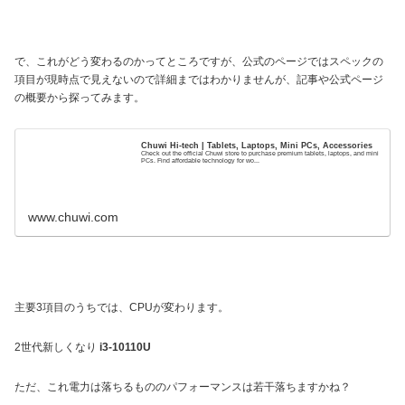
で、これがどう変わるのかってところですが、公式のページではスペックの
項目が現時点で見えないので詳細まではわかりませんが、記事や公式ページ
の概要から探ってみます。
Chuwi Hi-tech | Tablets, Laptops, Mini PCs, Accessories
Check out the official Chuwi store to purchase premium tablets, laptops, and mini
PCs. Find affordable technology for wo...
www.chuwi.com
主要3項目のうちでは、CPUが変わります。
2世代新しくなり
i3-10110U
ただ、これ電力は落ちるもののパフォーマンスは若干落ちますかね？