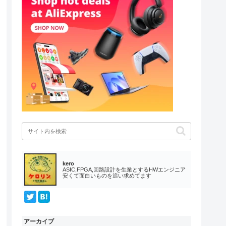
kero
ASIC,FPGA,回路設計を生業とするHWエンジニア
安くて面白いものを追い求めてます
アーカイブ