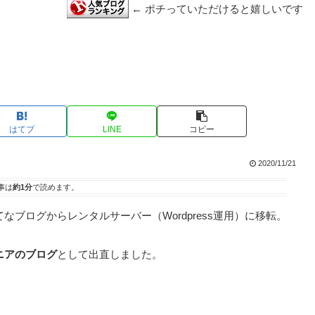
← ポチっていただけると嬉しいです
はてブ
LINE
コピー
2020/11/21
事は
約1分
で読めます。
ブログからレンタルサーバー（Wordpress運用）に移転。
ニアのブログ
として出直しました。