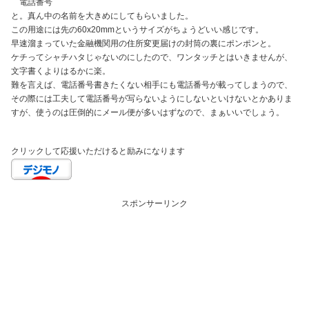
電話番号
と。真ん中の名前を大きめにしてもらいました。
この用途には先の60x20mmというサイズがちょうどいい感じです。
早速溜まっていた金融機関用の住所変更届けの封筒の裏にポンポンと。
ケチってシャチハタじゃないのにしたので、ワンタッチとはいきませんが、
文字書くよりはるかに楽。
難を言えば、電話番号書きたくない相手にも電話番号が載ってしまうので、
その際には工夫して電話番号が写らないようにしないといけないとかありま
すが、使うのは圧倒的にメール便が多いはずなので、まぁいいでしょう。
クリックして応援いただけると励みになります
スポンサーリンク