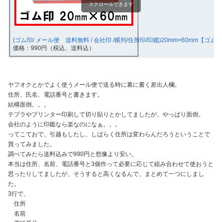
スクロールできます
(ゴム印/ メール便 送料無料 / 会社印 /横判/住所印/印鑑)20mm×60mm【ゴム印
価格：990円（税込、送料込）
ヤフオクとかでよく使うメール便で送る時に裏に書く差出人欄。
住所、氏名、電話番号と書きます。
結構面倒。。。
テプラやプリンター印刷して切り貼りとかしてましたが、やっぱり面倒。
会社のように印鑑なら楽なのになぁ。。。
ってこておで、引越もしたし、しばらく住所は変わらんだろうということで
買ってみました。
調べてみたら送料込みで990円と想像より安い。
本当は住所、名前、電話番号と3個作って必要に応じて組み合わせて使おうと
思ったりしてましたが、そうすると高くなるんで、まとめて一つにしまし
た。
3行で、
住所
名前