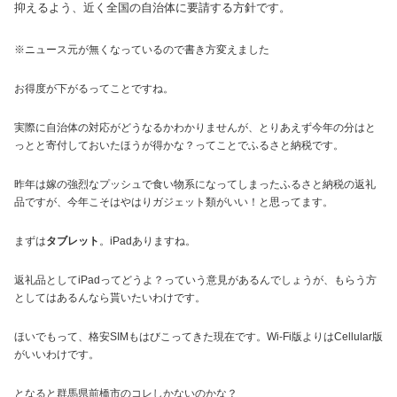
抑えるよう、近く全国の自治体に要請する方針です。
※ニュース元が無くなっているので書き方変えました
お得度が下がるってことですね。
実際に自治体の対応がどうなるかわかりませんが、とりあえず今年の分はと
っとと寄付しておいたほうが得かな？ってことでふるさと納税です。
昨年は嫁の強烈なプッシュで食い物系になってしまったふるさと納税の返礼
品ですが、今年こそはやはりガジェット類がいい！と思ってます。
まずは
タブレット
。iPadありますね。
返礼品としてiPadってどうよ？っていう意見があるんでしょうが、もらう方
としてはあるんなら貰いたいわけです。
ほいでもって、格安SIMもはびこってきた現在です。Wi-Fi版よりはCellular版
がいいわけです。
となると群馬県前橋市のコレしかないのかな？