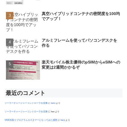
真空ハイブリッドコンテナの密閉度を100均
でアップ！
アルミフレームを使ってパソコンデスクを
作る
楽天モバイル株主優待のpSIMからeSIMへの
変更は2週間かかるぞ
最近のコメント
ソーラーチャージャーコントローラを交換
に
kero
より
ソーラーチャージャーコントローラを交換
に
ken
より
VINE先取りプログラムカスタマーになってみた感想
に
kero
より