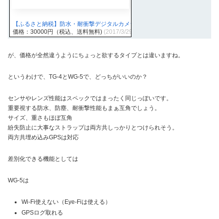
【ふるさと納税】防水・耐衝撃デジタルカメラ ケンコー DSC1480DW
価格：30000円（税込、送料無料)
(2017/3/29時点)
が、価格が全然違うようにちょっと欲するタイプとは違いますね。
というわけで、TG-4とWG-5で、どっちがいいのか？
センサやレンズ性能はスペックではまったく同じっぽいです。
重要視する防水、防塵、耐衝撃性能もまぁ互角でしょう。
サイズ、重さもほぼ互角
紛失防止に大事なストラップは両方共しっかりとつけられそう。
両方共埋め込みGPSは対応
差別化できる機能としては
WG-5は
Wi-Fi使えない（Eye-Fiは使える）
GPSログ取れる