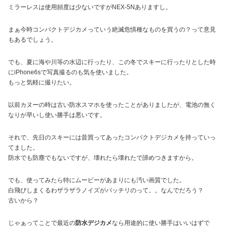
ミラーレスは使用頻度は少ないですがNEX-5Nありますし。
まぁ今時コンパクトデジカメっていう絶滅危惧種なものを買うの？って意見
もあるでしょう。
でも、夏に海や川等の水辺に行ったり、この冬でスキーに行ったりとした時
にiPhone6sで写真撮るのも気を使いました。
もっと気軽に撮りたい。
以前カヌーの時は古い防水スマホを使ったことがありましたが、電池の無く
なりが早いし使い勝手は悪いです。
それで、先日のスキーには昔買ってあったコンパクトデジカメを持っていっ
てました。
防水でも防塵でもないですが、壊れたら壊れたで諦めつきますから。
でも、使ってみたら特にムービーがあまりにも汚い画質でした。
白飛びしまくるわザラザラノイズがバッチリのって。。なんでだろう？
古いから？
じゃぁってことで最近の
防水デジカメ
なら用途的に使い勝手はいいはずで