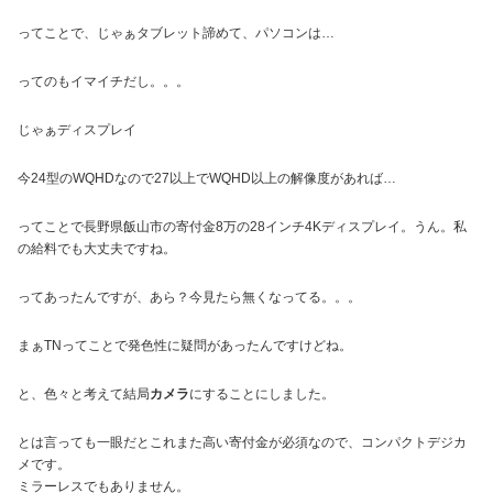
ってことで、じゃぁタブレット諦めて、パソコンは…
ってのもイマイチだし。。。
じゃぁディスプレイ
今24型のWQHDなので27以上でWQHD以上の解像度があれば…
ってことで長野県飯山市の寄付金8万の28インチ4Kディスプレイ。うん。私
の給料でも大丈夫ですね。
ってあったんですが、あら？今見たら無くなってる。。。
まぁTNってことで発色性に疑問があったんですけどね。
と、色々と考えて結局
カメラ
にすることにしました。
とは言っても一眼だとこれまた高い寄付金が必須なので、コンパクトデジカ
メです。
ミラーレスでもありません。