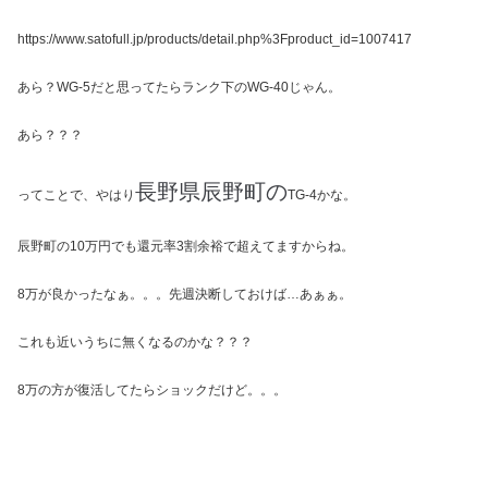
https://www.satofull.jp/products/detail.php%3Fproduct_id=1007417
あら？WG-5だと思ってたらランク下のWG-40じゃん。
あら？？？
長野県辰野町の
ってことで、やはり
TG-4かな。
辰野町の10万円でも還元率3割余裕で超えてますからね。
8万が良かったなぁ。。。先週決断しておけば…あぁぁ。
これも近いうちに無くなるのかな？？？
8万の方が復活してたらショックだけど。。。