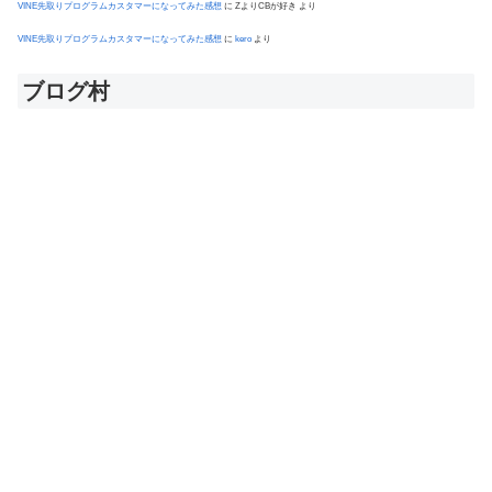
VINE先取りプログラムカスタマーになってみた感想
に
ZよりCBが好き
より
VINE先取りプログラムカスタマーになってみた感想
に
kero
より
ブログ村