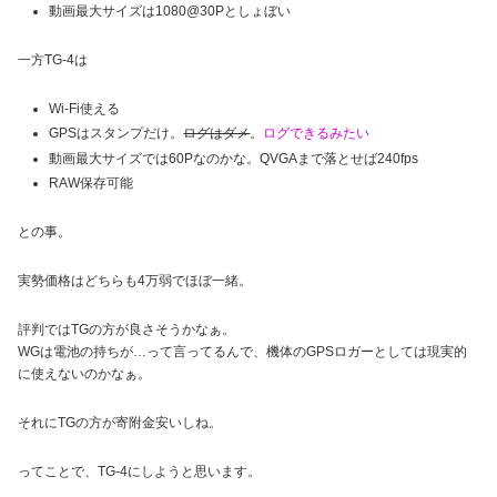
動画最大サイズは1080@30Pとしょぼい
一方TG-4は
Wi-Fi使える
GPSはスタンプだけ。
ログはダメ
。
ログできるみたい
動画最大サイズでは60Pなのかな。QVGAまで落とせば240fps
RAW保存可能
との事。
実勢価格はどちらも4万弱でほぼ一緒。
評判ではTGの方が良さそうかなぁ。
WGは電池の持ちが…って言ってるんで、機体のGPSロガーとしては現実的
に使えないのかなぁ。
それにTGの方が寄附金安いしね。
ってことで、TG-4にしようと思います。