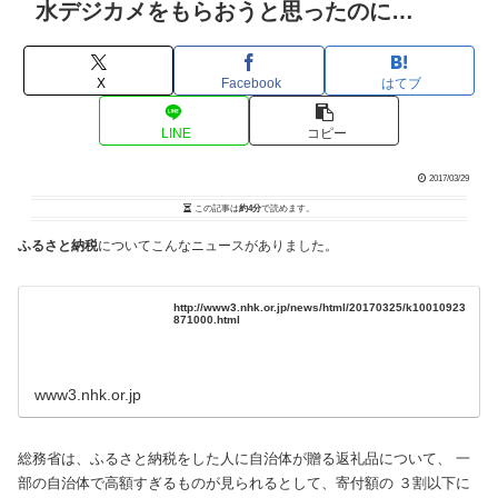
水デジカメをもらおうと思ったのに…
X
Facebook
はてブ
LINE
コピー
2017/03/29
この記事は
約4分
で読めます。
ふるさと納税
についてこんなニュースがありました。
http://www3.nhk.or.jp/news/html/20170325/k10010923
871000.html
www3.nhk.or.jp
総務省は、ふるさと納税をした人に自治体が贈る返礼品について、 一
部の自治体で高額すぎるものが見られるとして、寄付額の ３割以下に