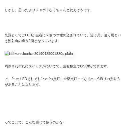
しかし、思ったよりショボくなくちゃんと使えそうです。
光源としてはLEDが左右に２個づつ埋め込まれていて、近く用、遠く用とい
う照射角の違う2個となっています。
両側それぞれにスイッチがついてて、左右独立でOn/Offができます。
で、2つのLEDそれぞれ1つづつ点灯。全部点灯ってなるので3通りの光り方
があることになります。
ってことで、こんな感じで使うのかなー