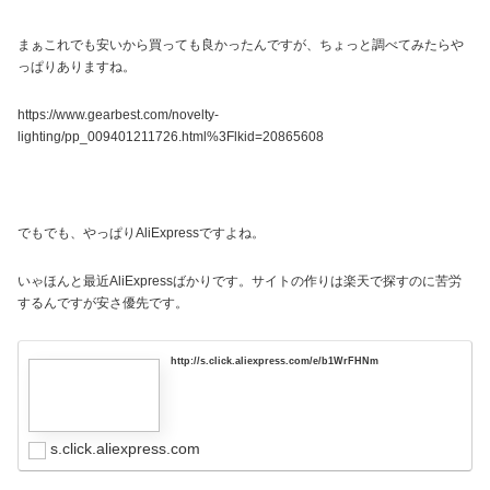
まぁこれでも安いから買っても良かったんですが、ちょっと調べてみたらや
っぱりありますね。
https://www.gearbest.com/novelty-
lighting/pp_009401211726.html%3Flkid=20865608
でもでも、やっぱりAliExpressですよね。
いゃほんと最近AliExpressばかりです。サイトの作りは楽天で探すのに苦労
するんですが安さ優先です。
http://s.click.aliexpress.com/e/b1WrFHNm
s.click.aliexpress.com