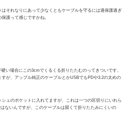
さはそれなりにあって少なくともケーブルを守るには過保護過ぎ
の保護って感じですかね。
が硬い場合にこの3cmでくるくる折りたたむのってきついです。
が、アップル純正のケーブルとかUSBでもPDや3.2の太めの
ッシュのポケットに入れてますが、これは一つの区切りにいれら
ルではないんですが、このケーブルは固くて折りたたみにくいの