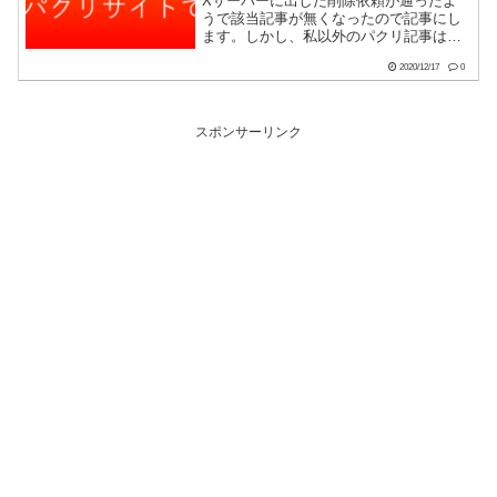
Xサーバーに出した削除依頼が通ったよ
うで該当記事が無くなったので記事にし
ます。しかし、私以外のパクリ記事は残
ったままです。図々しいにも程がありま
2020/12/17
0
すね。さて、気づいたのは8月ころだった
かな。パクリを機にはてなブログからこ
こに移転してますので、...
スポンサーリンク