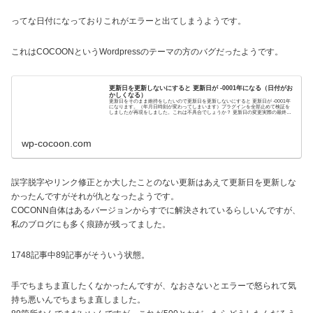
ってな日付になっておりこれがエラーと出てしまうようです。
これはCOCOONというWordpressのテーマの方のバグだったようです。
更新日を更新しないにすると 更新日が -0001年になる（日付がお
かしくなる）
更新日をそのまま維持をしたいので更新日を更新しないにすると 更新日が -0001年
になります。（年月日時刻が変わってしまいます）プラグインを全部止めて検証を
しましたが再現をしました。これは不具合でしょうか？ 更新日の変更実際の最終更
新 20...
wp-cocoon.com
誤字脱字やリンク修正とか大したことのない更新はあえて更新日を更新しな
かったんですがそれが仇となったようです。
COCONN自体はあるバージョンからすでに解決されているらしいんですが、
私のブログにも多く痕跡が残ってました。
1748記事中89記事がそういう状態。
手でちまちま直したくなかったんですが、なおさないとエラーで怒られて気
持ち悪いんでちまちま直しました。