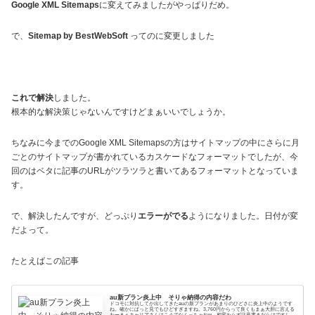
Google XML Sitemaps
に変えてみましたがやっぱりだめ。
で、
Sitemap by BestWebSoft
ってのに変更しました
これで解決
しました。
根本的な解決策じゃないんですけどまぁいいでしょうか。
ちなみに今までのGoogle XML Sitemapsの方はサイトマップの中にさらに月
ごとのサイトマップが書かれているカスケードなフォーマットでしたが、今
回のはベタに記事のURLがツラツラと書いてあるフォーマットとなっていま
す。
で、解決したんですが、どっぷり
エラーがでる
ようになりました。日付が変
だよって。
たとえばこの記事
au新プラン炎上中 そりゃ納得の内容だわ
ドコモに対抗してか出してきたauの新プランがあまりのひどさに炎上中のようです
ね。確かにぱっと見でもひどすぎますね。3,760円からって良くもまぁ大胆に言える
わーまぁキャリアさんはこうでなくっちゃねw 相変わらず注意書きだらけですし。