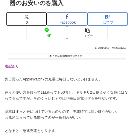
器のお安いのを購入
X
Facebook
はてブ
LINE
コピー
2021/11/18
2021/12/23
この記事は
約2分
で読めます。
追記あり
先日買ったAppleWatch7の充電は毎日しないといけません。
色々と使い方を絞って1日経っても50％と、ギリギリ2日使えそうな位にはな
ってるんですが、そのくらいじゃやはり毎日充電せざるを得ないです。
基本はずっと身につけているものなので、充電時間は短いほうがいい。
お風呂に入っている間ってのが一番都合がいい。
となると、急速充電となります。