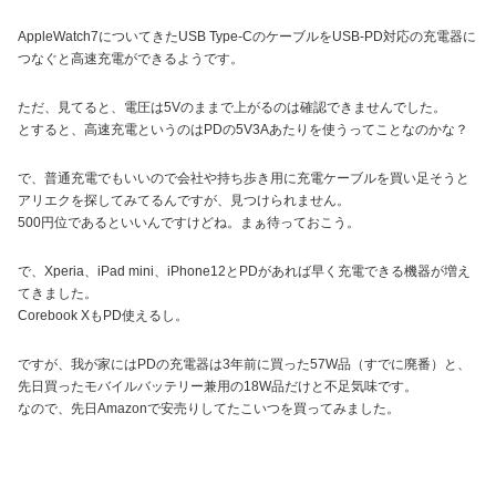
AppleWatch7についてきたUSB Type-CのケーブルをUSB-PD対応の充電器に
つなぐと高速充電ができるようです。
ただ、見てると、電圧は5Vのままで上がるのは確認できませんでした。
とすると、高速充電というのはPDの5V3Aあたりを使うってことなのかな？
で、普通充電でもいいので会社や持ち歩き用に充電ケーブルを買い足そうと
アリエクを探してみてるんですが、見つけられません。
500円位であるといいんですけどね。まぁ待っておこう。
で、Xperia、iPad mini、iPhone12とPDがあれば早く充電できる機器が増え
てきました。
Corebook XもPD使えるし。
ですが、我が家にはPDの充電器は3年前に買った57W品（すでに廃番）と、
先日買ったモバイルバッテリー兼用の18W品だけと不足気味です。
なので、先日Amazonで安売りしてたこいつを買ってみました。