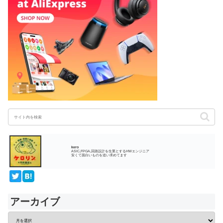
kero
ASIC,FPGA,回路設計を生業とするHWエンジニア
安くて面白いものを追い求めてます
アーカイブ