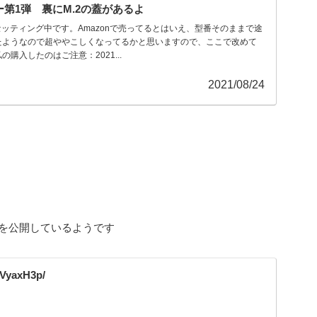
ビュー第1弾 裏にM.2の蓋があるよ
 X セッティング中です。Amazonで売ってるとはいえ、型番そのままで途
たようなので超ややこしくなってるかと思いますので、ここで改めて
購入したのはご注意：2021...
2021/08/24
動画を公開しているようです
xVyaxH3p/