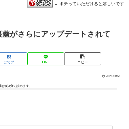
← ポチっていただけると嬉しいです
2弾 裏蓋がさらにアップデートされて
はてブ
LINE
コピー
2021/08/26
事は
約3分
で読めます。