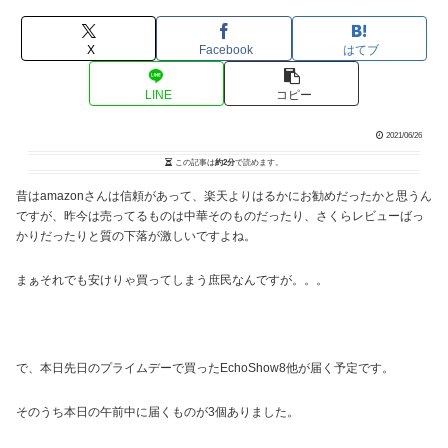
X
Facebook
はてブ
LINE
コピー
2021/06/26
この記事は
約2分
で読めます。
昔はamazonさんは信頼があって、楽天よりはるかにお勧めだったかと思うん
ですが、昨今は売ってるものは中華そのものだったり、さくらレビューばっ
かりだったりと質の下落が激しいですよね。
まぁそれでも安けりゃ買ってしまう庶民なんですが。。。
で、本日先日のプライムデーで買ったEchoShow8他が届く予定です。
そのうち本日の午前中に届くものが3個ありました。