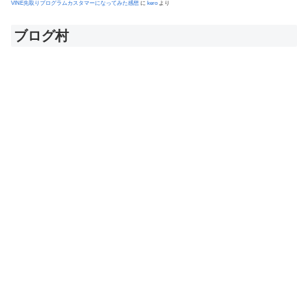
VINE先取りプログラムカスタマーになってみた感想
に
kero
より
ブログ村