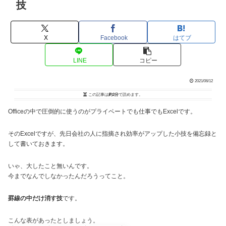
技
X
Facebook
はてブ
LINE
コピー
2021/06/12
この記事は
約2分
で読めます。
Officeの中で圧倒的に使うのがプライベートでも仕事でもExcelです。
そのExcelですが、先日会社の人に指摘され効率がアップした小技を備忘録と
して書いておきます。
いゃ、大したこと無いんです。
今までなんでしなかったんだろうってこと。
罫線の中だけ消す技
です。
こんな表があったとしましょう。