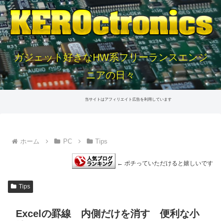
ガジェット好きなHW系フリーランスエンジ
ニアの日々
当サイトはアフィリエイト広告を利用しています
ホーム
PC
Tips
← ポチっていただけると嬉しいです
Tips
Excelの罫線 内側だけを消す 便利な小