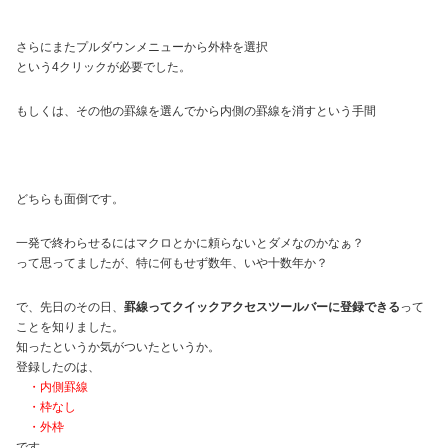
さらにまたプルダウンメニューから外枠を選択
という4クリックが必要でした。
もしくは、その他の罫線を選んでから内側の罫線を消すという手間
どちらも面倒です。
一発で終わらせるにはマクロとかに頼らないとダメなのかなぁ？
って思ってましたが、特に何もせず数年、いや十数年か？
で、先日のその日、
罫線ってクイックアクセスツールバーに登録できる
って
ことを知りました。
知ったというか気がついたというか。
登録したのは、
・内側罫線
・枠なし
・外枠
です。