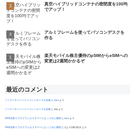
真空ハイブリッドコンテナの密閉度を100均
でアップ！
アルミフレームを使ってパソコンデスクを
作る
楽天モバイル株主優待のpSIMからeSIMへの
変更は2週間かかるぞ
最近のコメント
ソーラーチャージャーコントローラを交換
に
kero
より
ソーラーチャージャーコントローラを交換
に
ken
より
VINE先取りプログラムカスタマーになってみた感想
に
kero
より
VINE先取りプログラムカスタマーになってみた感想
に
ZよりCBが好き
より