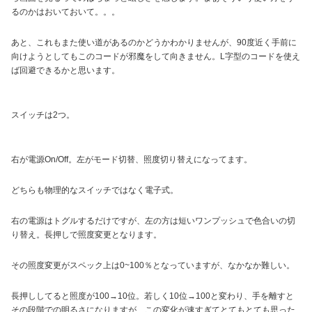
るのかはおいておいて。。。
あと、これもまた使い道があるのかどうかわかりませんが、90度近く手前に
向けようとしてもこのコードが邪魔をして向きません。L字型のコードを使え
ば回避できるかと思います。
スイッチは2つ。
右が電源On/Off。左がモード切替、照度切り替えになってます。
どちらも物理的なスイッチではなく電子式。
右の電源はトグルするだけですが、左の方は短いワンプッシュで色合いの切
り替え。長押しで照度変更となります。
その照度変更がスペック上は0~100％となっていますが、なかなか難しい。
長押ししてると照度が100→10位。若しく10位→100と変わり、手を離すと
その段階での明るさになりますが、この変化が速すぎてとてもとても思った