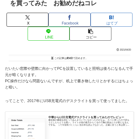
を買ってみた お勧めだねコレ
X
Facebook
はてブ
LINE
コピー
2021/04/20
この記事は
約4分
で読めます。
だいたい窓際や壁際に向かってPCを設置していると照明は後ろになるんで手
元が暗くなります。
PC操作だけなら問題ないんですが、机上で書き物したりとかするにはちょっ
と暗い。
ってことで、2017年にUSB充電式のデスクライトを買って使ってました。
中華からLED充電式デスクライトを買ってみたのでレビュー
最近紙の書籍を読むってあんまりいていなかったのかなぁ。 久々に買ったので読も
うとしたらどうも暗い。ライトが頭の後方からくるので胸の前あたりが影になるん
ですね。 って今頃気づくくらい当分本を読んでなかった。正確に言うと本は買って
読んでたりしま...