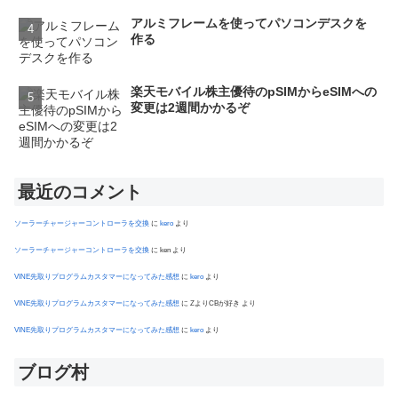
アルミフレームを使ってパソコンデスクを
作る
楽天モバイル株主優待のpSIMからeSIMへの
変更は2週間かかるぞ
最近のコメント
ソーラーチャージャーコントローラを交換
に
kero
より
ソーラーチャージャーコントローラを交換
に
ken
より
VINE先取りプログラムカスタマーになってみた感想
に
kero
より
VINE先取りプログラムカスタマーになってみた感想
に
ZよりCBが好き
より
VINE先取りプログラムカスタマーになってみた感想
に
kero
より
ブログ村