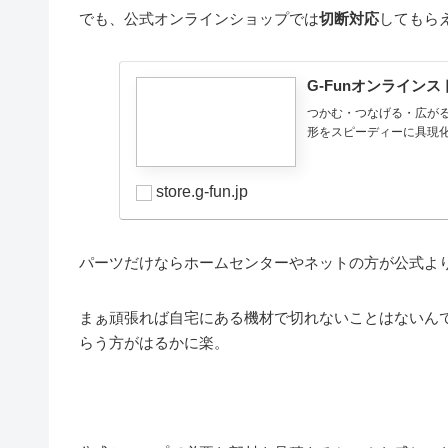
でも、公式オンラインショップでは
切断対応
してもら
G-Funオンラインスト
つかむ・つなげる・広が
形をスピーディーに具現化
store.g-fun.jp
パーツだけならホームセンターやネットの方が公式よ
まぁ頑張れば自宅にある機材で切れないことはないん
らう方がはるかに楽。