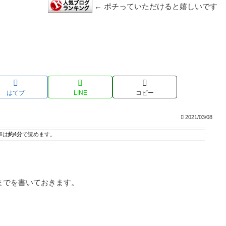
← ポチっていただけると嬉しいです
り
はてブ
LINE
コピー
2021/03/08
事は
約4分
で読めます。
までを書いておきます。