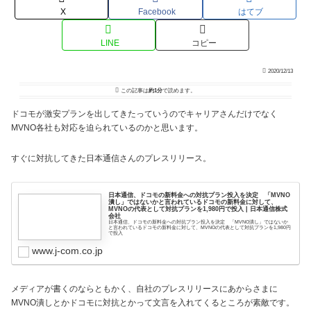
X
Facebook
はてブ
LINE
コピー
2020/12/13
この記事は
約1分
で読めます。
ドコモが激安プランを出してきたっていうのでキャリアさんだけでなく
MVNO各社も対応を迫られているのかと思います。
すぐに対抗してきた日本通信さんのプレスリリース。
日本通信、ドコモの新料金への対抗プラン投入を決定 「MVNO
潰し」ではないかと言われているドコモの新料金に対して、
MVNOの代表として対抗プランを1,980円で投入 | 日本通信株式
会社
日本通信、ドコモの新料金への対抗プラン投入を決定 「MVNO潰し」ではないか
と言われているドコモの新料金に対して、MVNOの代表として対抗プランを1,980円
で投入
www.j-com.co.jp
メディアが書くのならともかく、自社のプレスリリースにあからさまに
MVNO潰しとかドコモに対抗とかって文言を入れてくるところが素敵です。