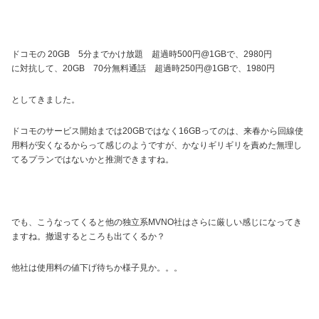
ドコモの 20GB 5分までかけ放題 超過時500円@1GBで、2980円
に対抗して、20GB 70分無料通話 超過時250円@1GBで、1980円
としてきました。
ドコモのサービス開始までは20GBではなく16GBってのは、来春から回線使
用料が安くなるからって感じのようですが、かなりギリギリを責めた無理し
てるプランではないかと推測できますね。
でも、こうなってくると他の独立系MVNO社はさらに厳しい感じになってき
ますね。撤退するところも出てくるか？
他社は使用料の値下げ待ちか様子見か。。。