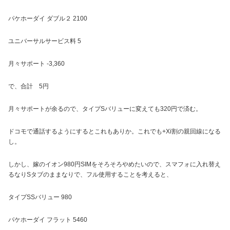
パケホーダイ ダブル２ 2100
ユニバーサルサービス料 5
月々サポート -3,360
で、合計 5円
月々サポートが余るので、タイプSバリューに変えても320円で済む。
ドコモで通話するようにするとこれもありか。これでも+Xi割の親回線になる
し。
しかし、嫁のイオン980円SIMをそろそろやめたいので、スマフォに入れ替え
るなりSタブのままなりで、フル使用することを考えると、
タイプSSバリュー 980
パケホーダイ フラット 5460