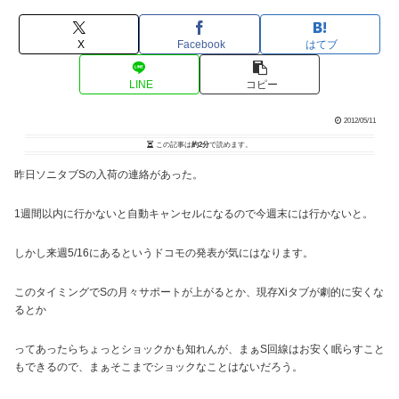
X
Facebook
はてブ
LINE
コピー
2012/05/11
この記事は
約2分
で読めます。
昨日ソニタブSの入荷の連絡があった。
1週間以内に行かないと自動キャンセルになるので今週末には行かないと。
しかし来週5/16にあるというドコモの発表が気にはなります。
このタイミングでSの月々サポートが上がるとか、現存Xiタブが劇的に安くな
るとか
ってあったらちょっとショックかも知れんが、まぁS回線はお安く眠らすこと
もできるので、まぁそこまでショックなことはないだろう。