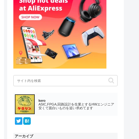
kero
ASIC,FPGA,回路設計を生業とするHWエンジニア
安くて面白いものを追い求めてます
アーカイブ