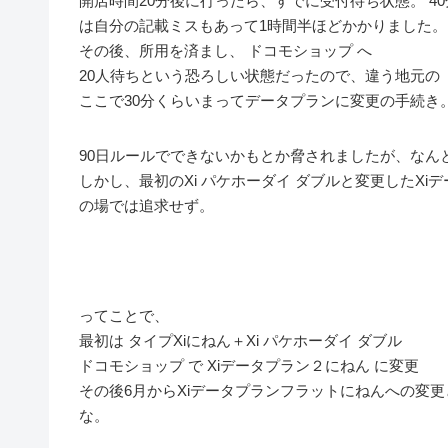
開店時間20分後に行ったら、すでに受付待ち状態。 4
は自分の記載ミスもあって1時間半ほどかかりました。
その後、所用を済まし、 ドコモショップ へ
20人待ちという恐ろしい状態だったので、違う地元の 
ここで30分くらいまってデータプランに変更の手続き
90日ルールでできないかもとか脅されましたが、なんと
しかし、最初のXi パケホーダイ ダブルと変更したX
の場では追求せず。
ってことで、
最初は タイプXiにねん＋Xi パケホーダイ ダブル
ドコモショップ で Xiデータプラン２にねん に変更
その後6月からXiデータプランフラットにねんへの変更と
な。