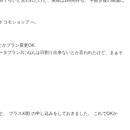
0分くらいと言われたけど、実際は1時間待ち。 手続き後の開通に
ドコモショップ へ。
。
かプラン変更OK.
iデータプラン2にねんは日割り出来ないとか言われたけど、まぁそ
、 プラスXi割 の申し込みをしておきました。 これでOKか