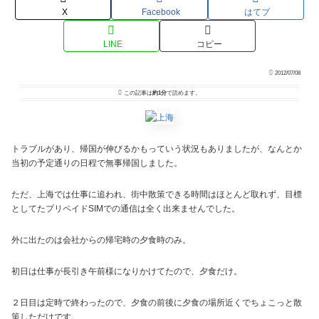
X
Facebook
はてブ
LINE
コピー
2012/07/08
この記事は
約1分
で読めます。
トラブルがあり、帰国が伸びるかもっていう状況もありましたが、なんとか
当初の予定通りの日程で無事帰国しました。
ただ、上海では仕事に追われ、街中散策できる時間はほとんど取れず、目標
としてたプリペイドSIMでの通信は全く出来ませんでした。
外に出たのは会社からの帰宅時の夕食時のみ。
初日は仕事が長引き午前様になりかけてたので、夕食だけ。
２日目は定時で終わったので、夕食の前後に夕食の場所近くでちょこっと散
策しただけです。