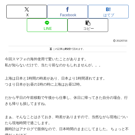
X
Facebook
はてブ
LINE
コピー
2012/07/16
この記事は
約2分
で読めます。
今回スマフォの海外使用で驚いたことがあります。
私が知らないだけで、当たり前なのかもしれませんが。。。
上海は日本と1時間の時差があり、日本より1時間遅れてます。
つまり日本がお昼の1時の時に上海はお昼12時。
だから平日の午前移動で午後から仕事し、休日に帰ってきた自分の場合、行
きも帰りも損してますね。
まぁ、そんなことはさておき、時差がありますので、当然ながら現地につい
たら現地時間で過ごします。
腕時計はアナログで面倒なので、日本時間のままにしてました。 ちょっと不