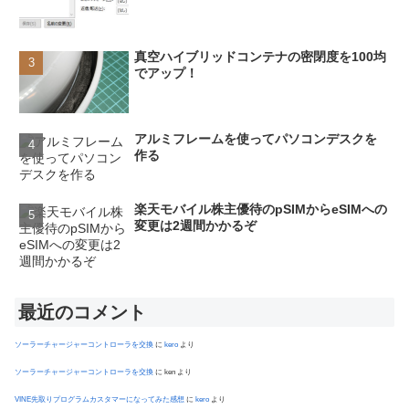
真空ハイブリッドコンテナの密閉度を100均
でアップ！
アルミフレームを使ってパソコンデスクを
作る
楽天モバイル株主優待のpSIMからeSIMへの
変更は2週間かかるぞ
最近のコメント
ソーラーチャージャーコントローラを交換
に
kero
より
ソーラーチャージャーコントローラを交換
に
ken
より
VINE先取りプログラムカスタマーになってみた感想
に
kero
より