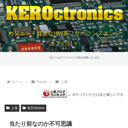
ガジェット好きなHW系フリーランスエンジ
ニアの日々
当サイトはアフィリエイト広告を利用しています
ホーム
Travel
上海
← ポチっていただけると嬉しいです
上海
海外Mobile
当たり前なのか不可思議