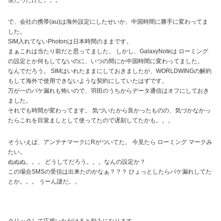
便だったけど。。。
で、会社の携帯(au)は海外設定にしたせいか、中国時間に勝手に変わってま
した。
SIM入れてないPhotonは日本時間のままです。
まぁこれは当たり前だと思ってました。 しかし、GalaxyNoteは ローミング
の設定とか何もしてないのに、いつの間にか中国時間に変わってました。
なんでだろう。 SIMはいれたままにしておきましたが、WORLDWINGの解約
もして海外で使用できないような契約にしていたはずです。
万が一のパケ漏れも怖いので、羽田のうちからデータ通信はオフにしておき
ました。
それでも時間が変わってます。 気づいたから良かったものの、気づかなかっ
たらこれを目覚ましとして使ってたので遅刻してたかも。。。
そういえば、アンテナマークにRがついてた。 今見たら ローミング マークみ
たい。
ぬぬぬ。。。 どうしてだろう。。。なんの設定か？
この場合SMSの受信は出来たのかなぁ？？？ ひょっとしたらパケ漏れしてた
とか。。。 うーん謎だ。。