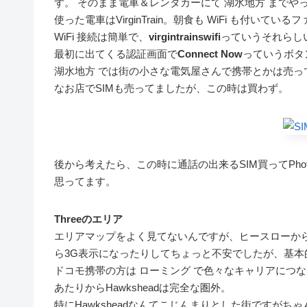
ず。 そのまま電車＆レンタカーにて 湖水地方 までや
使った電車はVirginTrain。朝食も WiFi も付いて
WiFi 接続は簡単で、
virgintrainswifi
っていうそれらしい
最初に出てくる認証画面で
Connect Now
っていうボタ
湖水地方 では街の小さな電気屋さんで携帯とかは売っ
なお店でSIMも売ってましたが、この時は買わず。
後から考えたら、この時に通話の出来るSIM買ってPh
思ってます。
Threeのエリア
エリアマップをよく見てないんですが、ヒースローから
ら3G表示になったりしてちょっと不安でしたが、基
ドコモ携帯の方は ローミング で色々なキャリアにつながって
あたりからHawksheadは完全な圏外。
特にHawksheadなんてこじんまりとした街ですが