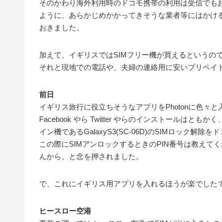
そのかわり海外利用時のドコモ携帯の利用は受信でも
ように、あらかじめかかってきそうな業者等にはかけ
おきました。
加えて、イギリスではSIMフリー機が買えるというの
それと現地での電話や、夫婦の連絡用に安いプリペイ
前日
イギリス旅行に役立ちそうなアプリをPhotonに色
Facebook やら Twitter やらのインストール
イン機であるGalaxyS3(SC-06D)のSIMロック解除
この際にSIMアンロックするときのPIN番号は教えて
んから。と念を押されました。
で、これにイギリス用アプリを入れるほうが楽でした
ヒースロー空港