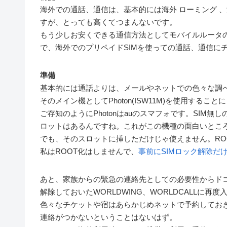
海外での通話、通信は、基本的には海外 ローミング 
すが、とっても高くてつまんないです。
もう少しお安くできる通信方法としてモバイルルータ
で、海外でのプリペイドSIMを使っての通話、通信に
準備
基本的には通話よりは、メールやネットでの色々な調
そのメイン機としてPhoton(ISW11M)を使用すること
ご存知のようにPhotonはauのスマフォです。SIM無
ロットはあるんですね。これがこの機種の面白いとこ
でも、そのスロットに挿しただけじゃ使えません。RO
私はROOT化はしませんで、
事前にSIMロック解除だ
あと、家族からの緊急の連絡先としての必要性からドコ
解除しておいたWORLDWING、WORLDCALLに再
色々なチケットや宿はあらかじめネットで予約してお
連絡がつかないということはないはず。