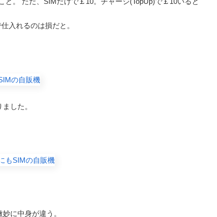
。 ただ、SIMだけで￡10。チャージ(TopUp)で￡10いると
で仕入れるのは損だと。
りました。
微妙に中身が違う。