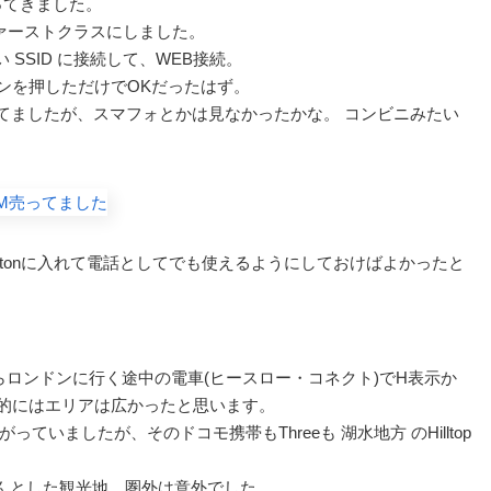
ってきました。
いるファーストクラスにしました。
 SSID に接続して、WEB接続。
ンを押しただけでOKだったはず。
てましたが、スマフォとかは見なかったかな。 コンビニみたい
otonに入れて電話としてでも使えるようにしておけばよかったと
ロンドンに行く途中の電車(ヒースロー・コネクト)でH表示か
本的にはエリアは広かったと思います。
いましたが、そのドコモ携帯もThreeも 湖水地方 のHilltop
ちゃんとした観光地。圏外は意外でした。