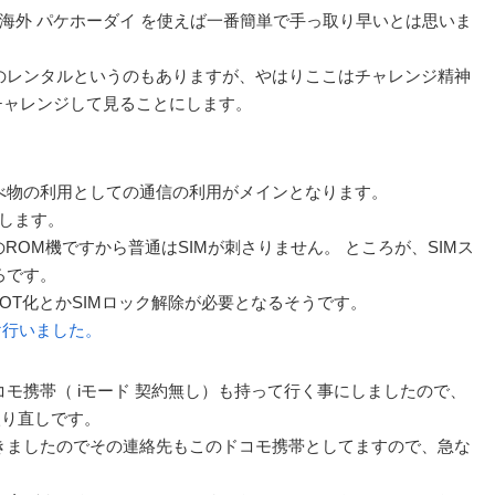
、海外 パケホーダイ を使えば一番簡単で手っ取り早いとは思いま
のレンタルというのもありますが、やはりここはチャレンジ精神
チャレンジして見ることにします。
べ物の利用としての通信の利用がメインとなります。
にします。
しのROM機ですから普通はSIMが刺さりません。 ところが、SIMス
ろです。
OT化とかSIMロック解除が必要となるそうです。
け行いました。
モ携帯（ iモード 契約無し）も持って行く事にしましたので、
度入り直しです。
きましたのでその連絡先もこのドコモ携帯としてますので、急な