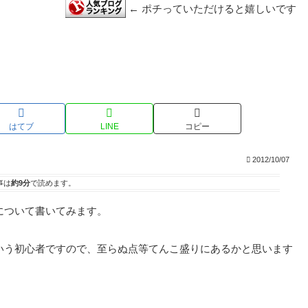
← ポチっていただけると嬉しいです
はてブ
LINE
コピー
2012/10/07
事は
約9分
で読めます。
について書いてみます。
いう初心者ですので、至らぬ点等てんこ盛りにあるかと思います